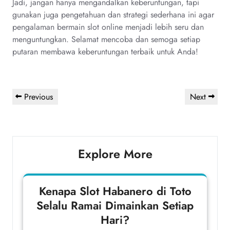
Jadi, jangan hanya mengandalkan keberuntungan, tapi
gunakan juga pengetahuan dan strategi sederhana ini agar
pengalaman bermain slot online menjadi lebih seru dan
menguntungkan. Selamat mencoba dan semoga setiap
putaran membawa keberuntungan terbaik untuk Anda!
Post
Previous
Next
Previous
Next
navigation
Post
Post
Explore More
Kenapa Slot Habanero di Toto
Selalu Ramai Dimainkan Setiap
Hari?