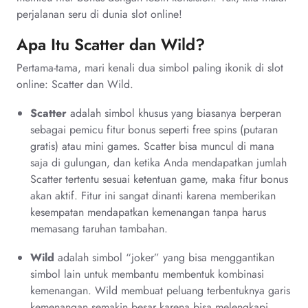
perjalanan seru di dunia slot online!
Apa Itu Scatter dan Wild?
Pertama-tama, mari kenali dua simbol paling ikonik di slot
online: Scatter dan Wild.
Scatter
adalah simbol khusus yang biasanya berperan
sebagai pemicu fitur bonus seperti free spins (putaran
gratis) atau mini games. Scatter bisa muncul di mana
saja di gulungan, dan ketika Anda mendapatkan jumlah
Scatter tertentu sesuai ketentuan game, maka fitur bonus
akan aktif. Fitur ini sangat dinanti karena memberikan
kesempatan mendapatkan kemenangan tanpa harus
memasang taruhan tambahan.
Wild
adalah simbol “joker” yang bisa menggantikan
simbol lain untuk membantu membentuk kombinasi
kemenangan. Wild membuat peluang terbentuknya garis
kemenangan semakin besar karena bisa melengkapi