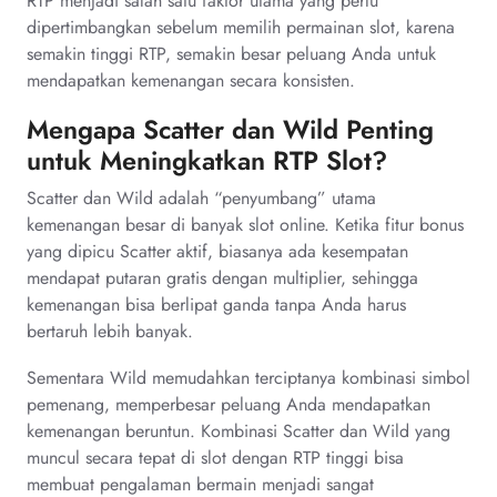
RTP menjadi salah satu faktor utama yang perlu
dipertimbangkan sebelum memilih permainan slot, karena
semakin tinggi RTP, semakin besar peluang Anda untuk
mendapatkan kemenangan secara konsisten.
Mengapa Scatter dan Wild Penting
untuk Meningkatkan RTP Slot?
Scatter dan Wild adalah “penyumbang” utama
kemenangan besar di banyak slot online. Ketika fitur bonus
yang dipicu Scatter aktif, biasanya ada kesempatan
mendapat putaran gratis dengan multiplier, sehingga
kemenangan bisa berlipat ganda tanpa Anda harus
bertaruh lebih banyak.
Sementara Wild memudahkan terciptanya kombinasi simbol
pemenang, memperbesar peluang Anda mendapatkan
kemenangan beruntun. Kombinasi Scatter dan Wild yang
muncul secara tepat di slot dengan RTP tinggi bisa
membuat pengalaman bermain menjadi sangat