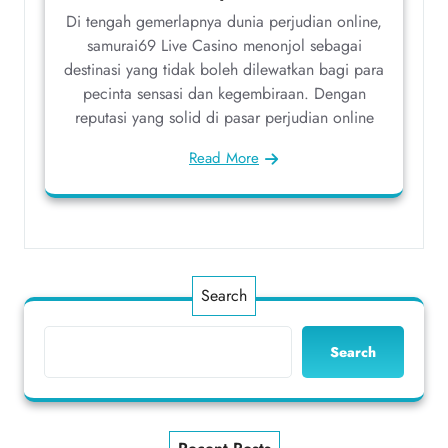
Di tengah gemerlapnya dunia perjudian online,
samurai69 Live Casino menonjol sebagai
destinasi yang tidak boleh dilewatkan bagi para
pecinta sensasi dan kegembiraan. Dengan
reputasi yang solid di pasar perjudian online
Read More
Search
Search