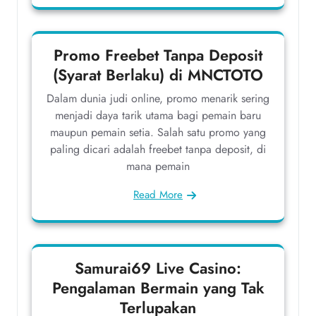
Promo Freebet Tanpa Deposit
(Syarat Berlaku) di MNCTOTO
Dalam dunia judi online, promo menarik sering
menjadi daya tarik utama bagi pemain baru
maupun pemain setia. Salah satu promo yang
paling dicari adalah freebet tanpa deposit, di
mana pemain
Read More
Samurai69 Live Casino:
Pengalaman Bermain yang Tak
Terlupakan