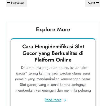
Previous
Next
Previous
Next
navigation
Post
Post
Explore More
Cara Mengidentifikasi Slot
Gacor yang Berkualitas di
Platform Online
Dalam dunia perjudian online, istilah “slot
gacor” sering kali menjadi sorotan utama para
pemain yang mendambakan kemenangan besar.
Slot gacor, yang dikenal karena seringnya
memberikan kemenangan dan memiliki peluang
Read More