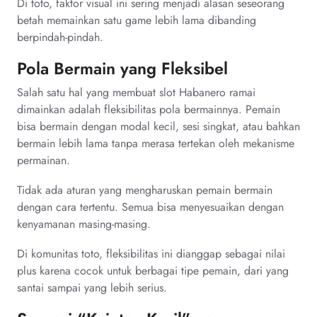
Di toto, faktor visual ini sering menjadi alasan seseorang
betah memainkan satu game lebih lama dibanding
berpindah-pindah.
Pola Bermain yang Fleksibel
Salah satu hal yang membuat slot Habanero ramai
dimainkan adalah fleksibilitas pola bermainnya. Pemain
bisa bermain dengan modal kecil, sesi singkat, atau bahkan
bermain lebih lama tanpa merasa tertekan oleh mekanisme
permainan.
Tidak ada aturan yang mengharuskan pemain bermain
dengan cara tertentu. Semua bisa menyesuaikan dengan
kenyamanan masing-masing.
Di komunitas toto, fleksibilitas ini dianggap sebagai nilai
plus karena cocok untuk berbagai tipe pemain, dari yang
santai sampai yang lebih serius.