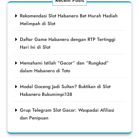
Recent Posts
Rekomendasi Slot Habanero Bet Murah Hadiah
Melimpah di Slot
Daftar Game Habanero dengan RTP Tertinggi
Hari Ini di Slot
Memahami Istilah “Gacor” dan “Rungkad”
dalam Habanero di Toto
Modal Goceng Jadi Sultan? Buktikan di Slot
Habanero Bukumimpi138
Grup Telegram Slot Gacor: Waspadai Afiliasi
dan Penipuan