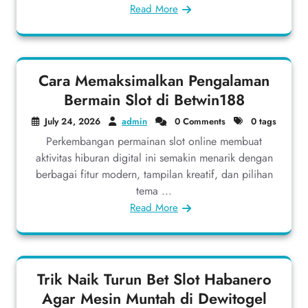
Read More
Cara Memaksimalkan Pengalaman
Bermain Slot di Betwin188
July 24, 2026
admin
0 Comments
0 tags
Perkembangan permainan slot online membuat
aktivitas hiburan digital ini semakin menarik dengan
berbagai fitur modern, tampilan kreatif, dan pilihan
tema ...
Read More
Trik Naik Turun Bet Slot Habanero
Agar Mesin Muntah di Dewitogel