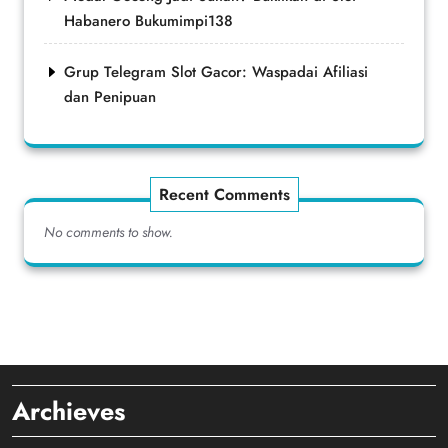
Habanero Bukumimpi138
Grup Telegram Slot Gacor: Waspadai Afiliasi
dan Penipuan
Recent Comments
No comments to show.
Archieves