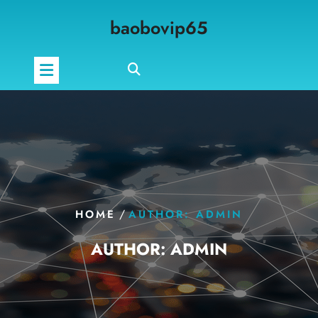
Skip
baobovip65
to
content
/
HOME
AUTHOR: ADMIN
AUTHOR:
ADMIN