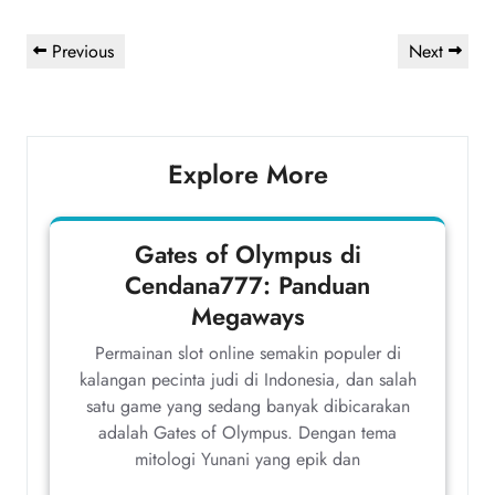
Post
Previous
Next
Previous
Next
navigation
Post
Post
Explore More
Gates of Olympus di
Cendana777: Panduan
Megaways
Permainan slot online semakin populer di
kalangan pecinta judi di Indonesia, dan salah
satu game yang sedang banyak dibicarakan
adalah Gates of Olympus. Dengan tema
mitologi Yunani yang epik dan