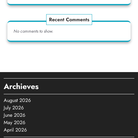
Recent Comments
No comments to show.
Archieves
August 2026
July 2026
June 2026
May 2026
April 2026