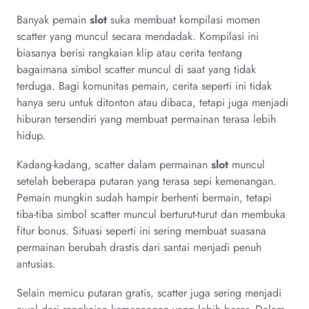
Banyak pemain
slot
suka membuat kompilasi momen
scatter yang muncul secara mendadak. Kompilasi ini
biasanya berisi rangkaian klip atau cerita tentang
bagaimana simbol scatter muncul di saat yang tidak
terduga. Bagi komunitas pemain, cerita seperti ini tidak
hanya seru untuk ditonton atau dibaca, tetapi juga menjadi
hiburan tersendiri yang membuat permainan terasa lebih
hidup.
Kadang-kadang, scatter dalam permainan
slot
muncul
setelah beberapa putaran yang terasa sepi kemenangan.
Pemain mungkin sudah hampir berhenti bermain, tetapi
tiba-tiba simbol scatter muncul berturut-turut dan membuka
fitur bonus. Situasi seperti ini sering membuat suasana
permainan berubah drastis dari santai menjadi penuh
antusias.
Selain memicu putaran gratis, scatter juga sering menjadi