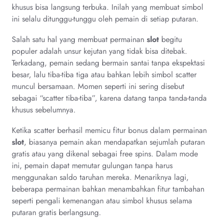
khusus bisa langsung terbuka. Inilah yang membuat simbol
ini selalu ditunggu-tunggu oleh pemain di setiap putaran.
Salah satu hal yang membuat permainan
slot
begitu
populer adalah unsur kejutan yang tidak bisa ditebak.
Terkadang, pemain sedang bermain santai tanpa ekspektasi
besar, lalu tiba-tiba tiga atau bahkan lebih simbol scatter
muncul bersamaan. Momen seperti ini sering disebut
sebagai “scatter tiba-tiba”, karena datang tanpa tanda-tanda
khusus sebelumnya.
Ketika scatter berhasil memicu fitur bonus dalam permainan
slot
, biasanya pemain akan mendapatkan sejumlah putaran
gratis atau yang dikenal sebagai free spins. Dalam mode
ini, pemain dapat memutar gulungan tanpa harus
menggunakan saldo taruhan mereka. Menariknya lagi,
beberapa permainan bahkan menambahkan fitur tambahan
seperti pengali kemenangan atau simbol khusus selama
putaran gratis berlangsung.