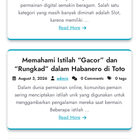
permainan digital semakin beragam. Salah satu
kategori yang masih banyak diminati adalah Slot,
karena memiliki ...
Read More
Memahami Istilah “Gacor” dan
“Rungkad” dalam Habanero di Toto
August 3, 2026
admin
0 Comments
0 tags
Dalam dunia permainan online, komunitas pemain
sering menciptakan istilah unik yang digunakan untuk
menggambarkan pengalaman mereka saat bermain.
Beberapa istilah ...
Read More