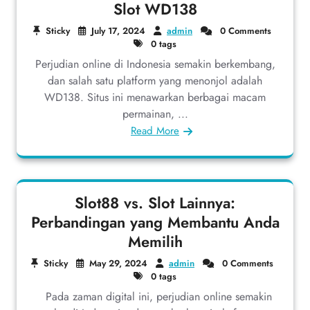
Slot WD138
Sticky
July 17, 2024
admin
0 Comments
0 tags
Perjudian online di Indonesia semakin berkembang,
dan salah satu platform yang menonjol adalah
WD138. Situs ini menawarkan berbagai macam
permainan, ...
Read More
Slot88 vs. Slot Lainnya:
Perbandingan yang Membantu Anda
Memilih
Sticky
May 29, 2024
admin
0 Comments
0 tags
Pada zaman digital ini, perjudian online semakin