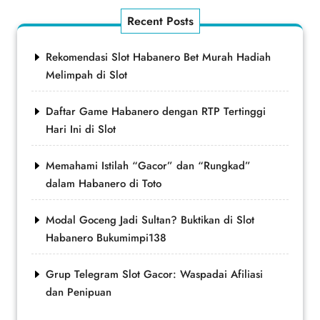
Recent Posts
Rekomendasi Slot Habanero Bet Murah Hadiah
Melimpah di Slot
Daftar Game Habanero dengan RTP Tertinggi
Hari Ini di Slot
Memahami Istilah “Gacor” dan “Rungkad”
dalam Habanero di Toto
Modal Goceng Jadi Sultan? Buktikan di Slot
Habanero Bukumimpi138
Grup Telegram Slot Gacor: Waspadai Afiliasi
dan Penipuan