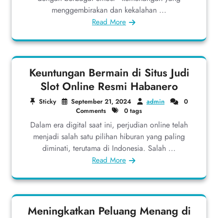
menggembirakan dan kekalahan ...
Read More
Keuntungan Bermain di Situs Judi
Slot Online Resmi Habanero
Sticky
September 21, 2024
admin
0
Comments
0 tags
Dalam era digital saat ini, perjudian online telah
menjadi salah satu pilihan hiburan yang paling
diminati, terutama di Indonesia. Salah ...
Read More
Meningkatkan Peluang Menang di