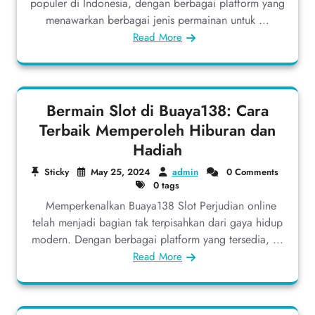
populer di Indonesia, dengan berbagai platform yang
menawarkan berbagai jenis permainan untuk ...
Read More
Bermain Slot di Buaya138: Cara
Terbaik Memperoleh Hiburan dan
Hadiah
Sticky
May 25, 2024
admin
0 Comments
0 tags
Memperkenalkan Buaya138 Slot Perjudian online
telah menjadi bagian tak terpisahkan dari gaya hidup
modern. Dengan berbagai platform yang tersedia, ...
Read More