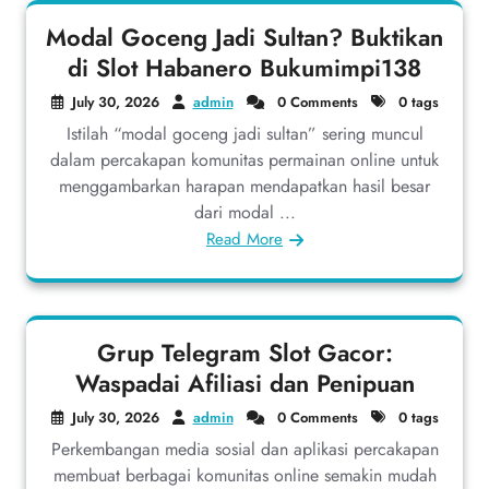
Modal Goceng Jadi Sultan? Buktikan
di Slot Habanero Bukumimpi138
July 30, 2026
admin
0 Comments
0 tags
Istilah “modal goceng jadi sultan” sering muncul
dalam percakapan komunitas permainan online untuk
menggambarkan harapan mendapatkan hasil besar
dari modal ...
Read More
Grup Telegram Slot Gacor:
Waspadai Afiliasi dan Penipuan
July 30, 2026
admin
0 Comments
0 tags
Perkembangan media sosial dan aplikasi percakapan
membuat berbagai komunitas online semakin mudah