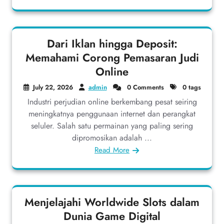
Dari Iklan hingga Deposit:
Memahami Corong Pemasaran Judi
Online
July 22, 2026
admin
0 Comments
0 tags
Industri perjudian online berkembang pesat seiring
meningkatnya penggunaan internet dan perangkat
seluler. Salah satu permainan yang paling sering
dipromosikan adalah ...
Read More
Menjelajahi Worldwide Slots dalam
Dunia Game Digital