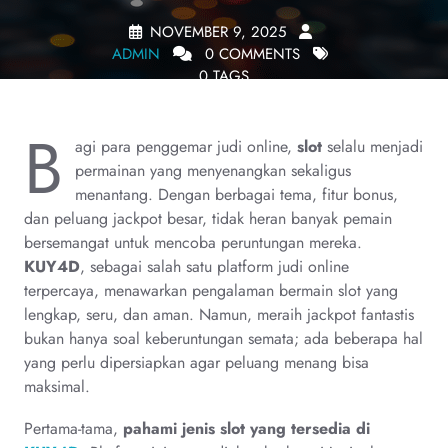
NOVEMBER 9, 2025
ADMIN
0 COMMENTS
0 TAGS
B
agi para penggemar judi online,
slot
selalu menjadi
permainan yang menyenangkan sekaligus
menantang. Dengan berbagai tema, fitur bonus,
dan peluang jackpot besar, tidak heran banyak pemain
bersemangat untuk mencoba peruntungan mereka.
KUY4D
, sebagai salah satu platform judi online
terpercaya, menawarkan pengalaman bermain slot yang
lengkap, seru, dan aman. Namun, meraih jackpot fantastis
bukan hanya soal keberuntungan semata; ada beberapa hal
yang perlu dipersiapkan agar peluang menang bisa
maksimal.
Pertama-tama,
pahami jenis slot yang tersedia di