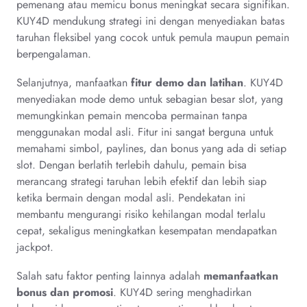
pemenang atau memicu bonus meningkat secara signifikan.
KUY4D mendukung strategi ini dengan menyediakan batas
taruhan fleksibel yang cocok untuk pemula maupun pemain
berpengalaman.
Selanjutnya, manfaatkan
fitur demo dan latihan
. KUY4D
menyediakan mode demo untuk sebagian besar slot, yang
memungkinkan pemain mencoba permainan tanpa
menggunakan modal asli. Fitur ini sangat berguna untuk
memahami simbol, paylines, dan bonus yang ada di setiap
slot. Dengan berlatih terlebih dahulu, pemain bisa
merancang strategi taruhan lebih efektif dan lebih siap
ketika bermain dengan modal asli. Pendekatan ini
membantu mengurangi risiko kehilangan modal terlalu
cepat, sekaligus meningkatkan kesempatan mendapatkan
jackpot.
Salah satu faktor penting lainnya adalah
memanfaatkan
bonus dan promosi
. KUY4D sering menghadirkan