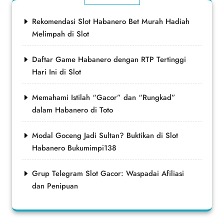
Rekomendasi Slot Habanero Bet Murah Hadiah
Melimpah di Slot
Daftar Game Habanero dengan RTP Tertinggi
Hari Ini di Slot
Memahami Istilah “Gacor” dan “Rungkad”
dalam Habanero di Toto
Modal Goceng Jadi Sultan? Buktikan di Slot
Habanero Bukumimpi138
Grup Telegram Slot Gacor: Waspadai Afiliasi
dan Penipuan