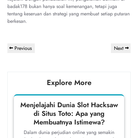
badak178 bukan hanya soal kemenangan, tetapi juga
tentang keseruan dan strategi yang membuat setiap putaran
berkesan.
Post
Previous
Next
Previous
Next
navigation
Post
Post
Explore More
Menjelajahi Dunia Slot Hacksaw
di Situs Toto: Apa yang
Membuatnya Istimewa?
Dalam dunia perjudian online yang semakin