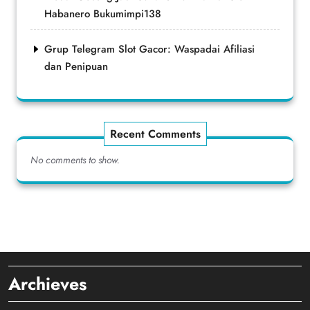
Habanero Bukumimpi138
Grup Telegram Slot Gacor: Waspadai Afiliasi
dan Penipuan
Recent Comments
No comments to show.
Archieves