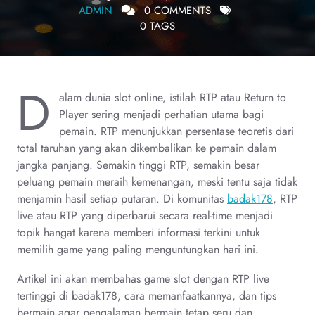
ADMIN
0 COMMENTS
0 TAGS
D
alam dunia slot online, istilah RTP atau Return to
Player sering menjadi perhatian utama bagi
pemain. RTP menunjukkan persentase teoretis dari
total taruhan yang akan dikembalikan ke pemain dalam
jangka panjang. Semakin tinggi RTP, semakin besar
peluang pemain meraih kemenangan, meski tentu saja tidak
menjamin hasil setiap putaran. Di komunitas
badak178
, RTP
live atau RTP yang diperbarui secara real-time menjadi
topik hangat karena memberi informasi terkini untuk
memilih game yang paling menguntungkan hari ini.
Artikel ini akan membahas game slot dengan RTP live
tertinggi di badak178, cara memanfaatkannya, dan tips
bermain agar pengalaman bermain tetap seru dan