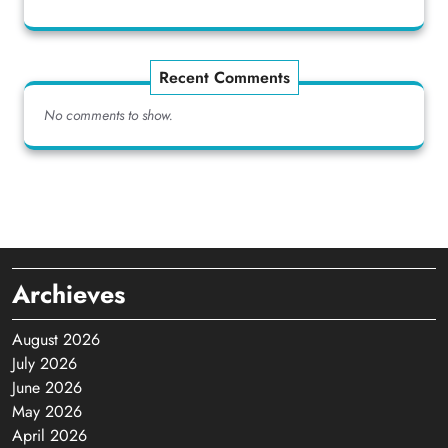
Recent Comments
No comments to show.
Archieves
August 2026
July 2026
June 2026
May 2026
April 2026