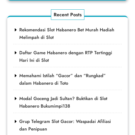
Recent Posts
Rekomendasi Slot Habanero Bet Murah Hadiah
Melimpah di Slot
Daftar Game Habanero dengan RTP Tertinggi
Hari Ini di Slot
Memahami Istilah “Gacor” dan “Rungkad”
dalam Habanero di Toto
Modal Goceng Jadi Sultan? Buktikan di Slot
Habanero Bukumimpi138
Grup Telegram Slot Gacor: Waspadai Afiliasi
dan Penipuan