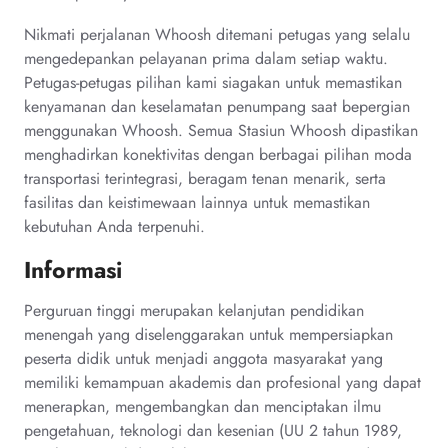
Nikmati perjalanan Whoosh ditemani petugas yang selalu
mengedepankan pelayanan prima dalam setiap waktu.
Petugas-petugas pilihan kami siagakan untuk memastikan
kenyamanan dan keselamatan penumpang saat bepergian
menggunakan Whoosh. Semua Stasiun Whoosh dipastikan
menghadirkan konektivitas dengan berbagai pilihan moda
transportasi terintegrasi, beragam tenan menarik, serta
fasilitas dan keistimewaan lainnya untuk memastikan
kebutuhan Anda terpenuhi.
Informasi
Perguruan tinggi merupakan kelanjutan pendidikan
menengah yang diselenggarakan untuk mempersiapkan
peserta didik untuk menjadi anggota masyarakat yang
memiliki kemampuan akademis dan profesional yang dapat
menerapkan, mengembangkan dan menciptakan ilmu
pengetahuan, teknologi dan kesenian (UU 2 tahun 1989,