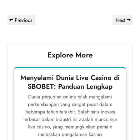
Post
Previous
Next
Previous
Next
navigation
Post
Post
Explore More
Menyelami Dunia Live Casino di
SBOBET: Panduan Lengkap
Dunia perjudian online telah mengalami
perkembangan yang sangat pesat dalam
beberapa tahun terakhir. Salah satu inovasi
terbesar dalam industri ini adalah munculnya
live casino, yang memungkinkan pemain
merasakan pengalaman kasino