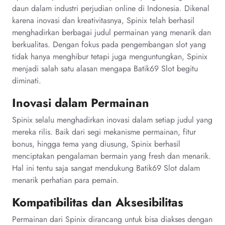
daun dalam industri perjudian online di Indonesia. Dikenal
karena inovasi dan kreativitasnya, Spinix telah berhasil
menghadirkan berbagai judul permainan yang menarik dan
berkualitas. Dengan fokus pada pengembangan slot yang
tidak hanya menghibur tetapi juga menguntungkan, Spinix
menjadi salah satu alasan mengapa Batik69 Slot begitu
diminati.
Inovasi dalam Permainan
Spinix selalu menghadirkan inovasi dalam setiap judul yang
mereka rilis. Baik dari segi mekanisme permainan, fitur
bonus, hingga tema yang diusung, Spinix berhasil
menciptakan pengalaman bermain yang fresh dan menarik.
Hal ini tentu saja sangat mendukung Batik69 Slot dalam
menarik perhatian para pemain.
Kompatibilitas dan Aksesibilitas
Permainan dari Spinix dirancang untuk bisa diakses dengan