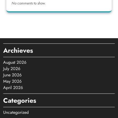
No comments to show.
Archieves
August 2026
July 2026
June 2026
May 2026
April 2026
Categories
Uncategorized