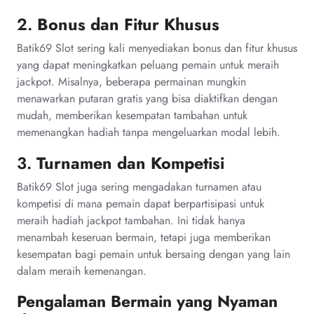
2.
Bonus dan Fitur Khusus
Batik69 Slot sering kali menyediakan bonus dan fitur khusus
yang dapat meningkatkan peluang pemain untuk meraih
jackpot. Misalnya, beberapa permainan mungkin
menawarkan putaran gratis yang bisa diaktifkan dengan
mudah, memberikan kesempatan tambahan untuk
memenangkan hadiah tanpa mengeluarkan modal lebih.
3.
Turnamen dan Kompetisi
Batik69 Slot juga sering mengadakan turnamen atau
kompetisi di mana pemain dapat berpartisipasi untuk
meraih hadiah jackpot tambahan. Ini tidak hanya
menambah keseruan bermain, tetapi juga memberikan
kesempatan bagi pemain untuk bersaing dengan yang lain
dalam meraih kemenangan.
Pengalaman Bermain yang Nyaman