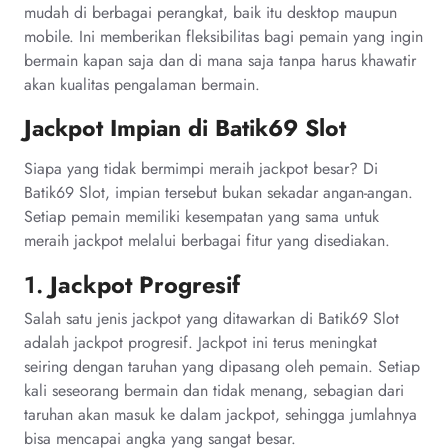
mudah di berbagai perangkat, baik itu desktop maupun
mobile. Ini memberikan fleksibilitas bagi pemain yang ingin
bermain kapan saja dan di mana saja tanpa harus khawatir
akan kualitas pengalaman bermain.
Jackpot Impian di Batik69 Slot
Siapa yang tidak bermimpi meraih jackpot besar? Di
Batik69 Slot, impian tersebut bukan sekadar angan-angan.
Setiap pemain memiliki kesempatan yang sama untuk
meraih jackpot melalui berbagai fitur yang disediakan.
1.
Jackpot Progresif
Salah satu jenis jackpot yang ditawarkan di Batik69 Slot
adalah jackpot progresif. Jackpot ini terus meningkat
seiring dengan taruhan yang dipasang oleh pemain. Setiap
kali seseorang bermain dan tidak menang, sebagian dari
taruhan akan masuk ke dalam jackpot, sehingga jumlahnya
bisa mencapai angka yang sangat besar.