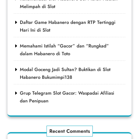
Melimpah di Slot
Daftar Game Habanero dengan RTP Tertinggi
Hari Ini di Slot
Memahami Istilah “Gacor” dan “Rungkad”
dalam Habanero di Toto
Modal Goceng Jadi Sultan? Buktikan di Slot
Habanero Bukumimpi138
Grup Telegram Slot Gacor: Waspadai Afiliasi
dan Penipuan
Recent Comments