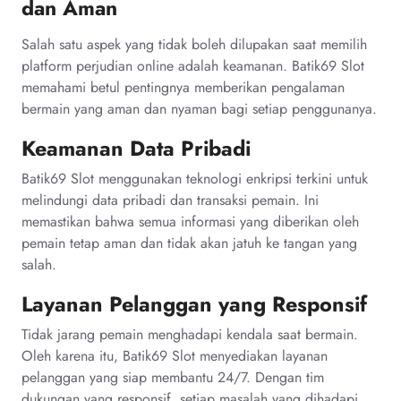
dan Aman
Salah satu aspek yang tidak boleh dilupakan saat memilih
platform perjudian online adalah keamanan. Batik69 Slot
memahami betul pentingnya memberikan pengalaman
bermain yang aman dan nyaman bagi setiap penggunanya.
Keamanan Data Pribadi
Batik69 Slot menggunakan teknologi enkripsi terkini untuk
melindungi data pribadi dan transaksi pemain. Ini
memastikan bahwa semua informasi yang diberikan oleh
pemain tetap aman dan tidak akan jatuh ke tangan yang
salah.
Layanan Pelanggan yang Responsif
Tidak jarang pemain menghadapi kendala saat bermain.
Oleh karena itu, Batik69 Slot menyediakan layanan
pelanggan yang siap membantu 24/7. Dengan tim
dukungan yang responsif, setiap masalah yang dihadapi