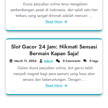
Dunia perjudian online terus mengalami
perkembangan pesat di Indonesia, dan salah satu tren
terbaru yang sangat diminati adalah mencari ...
Read More
Slot Gacor 24 Jam: Nikmati Sensasi
Bermain Kapan Saja!
March 11, 2024
admin
0 Comments
0 tags
Dalam dunia perjudian online, slot gacor telah
menjadi magnet bagi para pemain yang haus akan
sensasi dan keberuntungan. Dengan ...
Read More