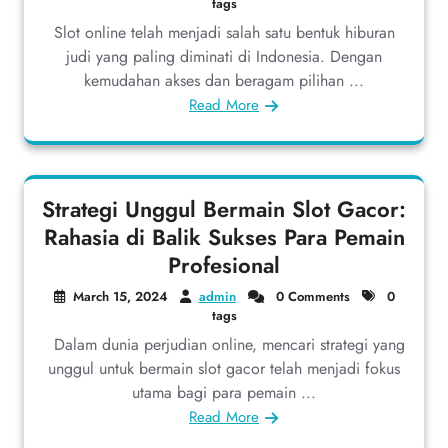
tags
Slot online telah menjadi salah satu bentuk hiburan
judi yang paling diminati di Indonesia. Dengan
kemudahan akses dan beragam pilihan ...
Read More
Strategi Unggul Bermain Slot Gacor:
Rahasia di Balik Sukses Para Pemain
Profesional
March 15, 2024
admin
0 Comments
0
tags
Dalam dunia perjudian online, mencari strategi yang
unggul untuk bermain slot gacor telah menjadi fokus
utama bagi para pemain ...
Read More