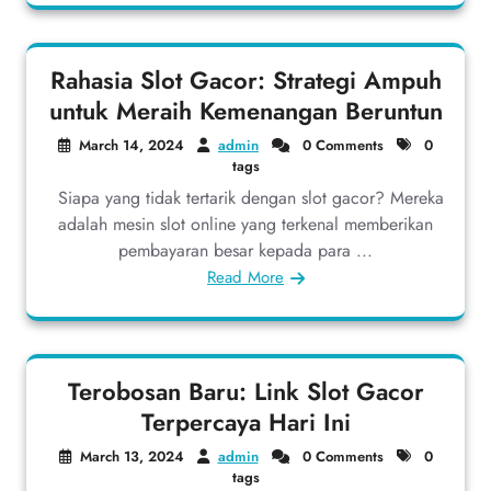
Rahasia Slot Gacor: Strategi Ampuh
untuk Meraih Kemenangan Beruntun
March 14, 2024
admin
0 Comments
0
tags
Siapa yang tidak tertarik dengan slot gacor? Mereka
adalah mesin slot online yang terkenal memberikan
pembayaran besar kepada para ...
Read More
Terobosan Baru: Link Slot Gacor
Terpercaya Hari Ini
March 13, 2024
admin
0 Comments
0
tags