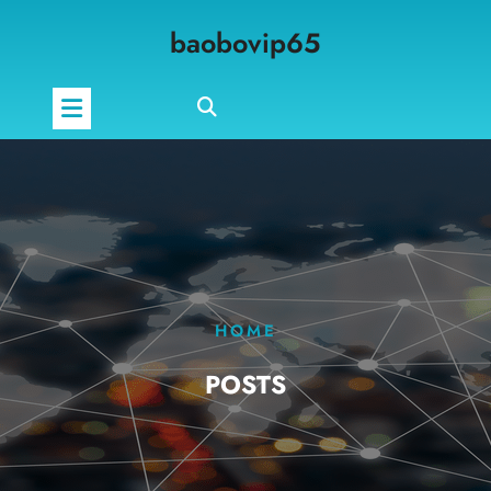
Skip
baobovip65
to
content
HOME
POSTS