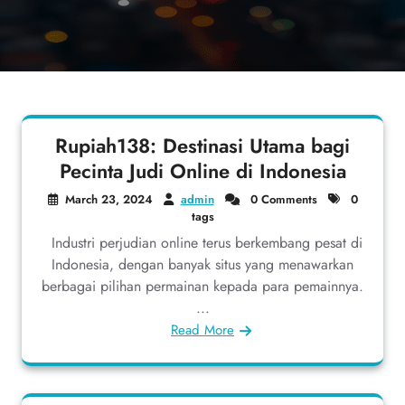
Rupiah138: Destinasi Utama bagi
Pecinta Judi Online di Indonesia
March 23, 2024
admin
0 Comments
0
tags
Industri perjudian online terus berkembang pesat di
Indonesia, dengan banyak situs yang menawarkan
berbagai pilihan permainan kepada para pemainnya.
...
Read More