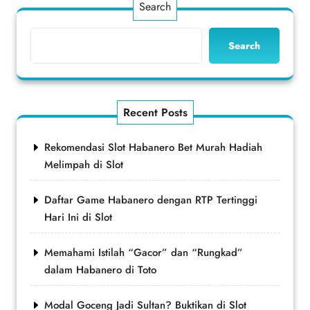
Search
Search
Recent Posts
Rekomendasi Slot Habanero Bet Murah Hadiah
Melimpah di Slot
Daftar Game Habanero dengan RTP Tertinggi
Hari Ini di Slot
Memahami Istilah “Gacor” dan “Rungkad”
dalam Habanero di Toto
Modal Goceng Jadi Sultan? Buktikan di Slot