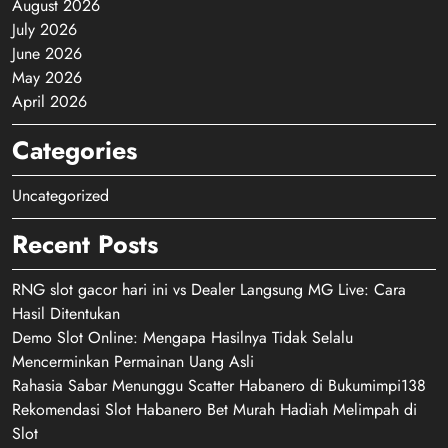
August 2026
July 2026
June 2026
May 2026
April 2026
Categories
Uncategorized
Recent Posts
RNG slot gacor hari ini vs Dealer Langsung MG Live: Cara
Hasil Ditentukan
Demo Slot Online: Mengapa Hasilnya Tidak Selalu
Mencerminkan Permainan Uang Asli
Rahasia Sabar Menunggu Scatter Habanero di Bukumimpi138
Rekomendasi Slot Habanero Bet Murah Hadiah Melimpah di
Slot