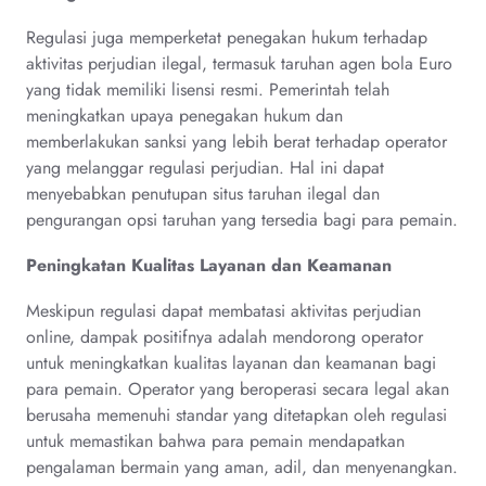
Regulasi juga memperketat penegakan hukum terhadap
aktivitas perjudian ilegal, termasuk taruhan agen bola Euro
yang tidak memiliki lisensi resmi. Pemerintah telah
meningkatkan upaya penegakan hukum dan
memberlakukan sanksi yang lebih berat terhadap operator
yang melanggar regulasi perjudian. Hal ini dapat
menyebabkan penutupan situs taruhan ilegal dan
pengurangan opsi taruhan yang tersedia bagi para pemain.
Peningkatan Kualitas Layanan dan Keamanan
Meskipun regulasi dapat membatasi aktivitas perjudian
online, dampak positifnya adalah mendorong operator
untuk meningkatkan kualitas layanan dan keamanan bagi
para pemain. Operator yang beroperasi secara legal akan
berusaha memenuhi standar yang ditetapkan oleh regulasi
untuk memastikan bahwa para pemain mendapatkan
pengalaman bermain yang aman, adil, dan menyenangkan.