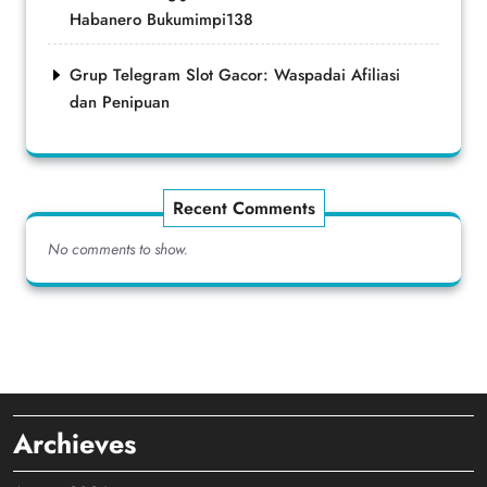
Habanero Bukumimpi138
Grup Telegram Slot Gacor: Waspadai Afiliasi
dan Penipuan
Recent Comments
No comments to show.
Archieves