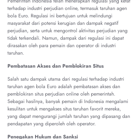
Pemerintah Indonesia telah menerapkan regulasi yang ketat
terhadap industri perjudian online, termasuk taruhan agen
bola Euro. Regulasi ini bertujuan untuk melindungi
masyarakat dari potensi kerugian dan dampak negatif
perjudian, serta untuk mengontrol aktivitas perjudian yang
tidak terkendali. Namun, dampak dari regulasi ini dapat
dirasakan oleh para pemain dan operator di industri
taruhan.
Pembatasan Akses dan Pemblokiran Situs
Salah satu dampak utama dari regulasi terhadap industri
taruhan agen bola Euro adalah pembatasan akses dan
pemblokiran situs perjudian online oleh pemerintah.
Sebagai hasilnya, banyak pemain di Indonesia mengalami
kesulitan untuk mengakses situs taruhan favorit mereka,
yang dapat mengurangi jumlah taruhan yang dipasang dan
pendapatan yang diperoleh oleh operator.
Penegakan Hukum dan Sanksi