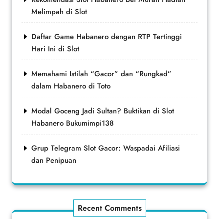
Melimpah di Slot
Daftar Game Habanero dengan RTP Tertinggi
Hari Ini di Slot
Memahami Istilah “Gacor” dan “Rungkad”
dalam Habanero di Toto
Modal Goceng Jadi Sultan? Buktikan di Slot
Habanero Bukumimpi138
Grup Telegram Slot Gacor: Waspadai Afiliasi
dan Penipuan
Recent Comments