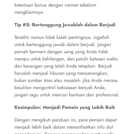
ketentuan bonus dengan cermat sebelum
mengklaimnya.
Tip #5: Bertanggung Jawablah dalam Berjudi
Terakhir namun tidak kalah pentingnya, ingatlah
untuk bertanggung jawab dalam berjudi. Jangan
pernah bermain dengan uang yang Anda tidak
mampu untuk kehilangan, dan patuhi batasan waktu
dan keuangan yang telah Anda tetapkan. Berjudi
haruslah menjadi hiburan yang menyenangkan,
bukan sumber stres atau masalah. Jika Anda merasa
kesulitan mengontrol kebiasaan berjudi Anda,
jangan ragu untuk mencari bantuan dari profesional.
Kesimpulan: Menjadi Pemain yang Lebih Baik
Dengan mengikuti panduan ini, para pemain dapat
menjadi lebih baik dalam memanfaatkan info slot