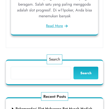
beragam. Salah satu yang paling menggoda
adalah slot progresif. Di w11poker, Anda bisa
menemukan banyak
Read More
Search
Search
Recent Posts
Rekomendasi Slot Habanero Bet Murah Hadiah