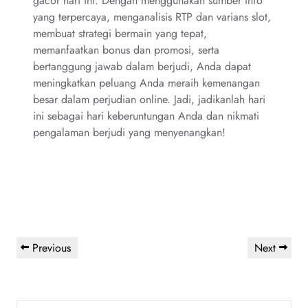
gacor hari ini. Dengan menggunakan sumber info
yang terpercaya, menganalisis RTP dan varians slot,
membuat strategi bermain yang tepat,
memanfaatkan bonus dan promosi, serta
bertanggung jawab dalam berjudi, Anda dapat
meningkatkan peluang Anda meraih kemenangan
besar dalam perjudian online. Jadi, jadikanlah hari
ini sebagai hari keberuntungan Anda dan nikmati
pengalaman berjudi yang menyenangkan!
Post
Previous
Next
Previous
Next
navigation
Post
Post