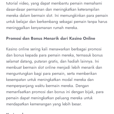
tutorial video, yang dapat membantu pemain memahami
dasar-dasar permainan dan meningkatkan keterampilan
mereka dalam bermain slot. Ini memungkinkan para pemain
untuk belajar dan berkembang sebagai pemain tanpa harus
meninggalkan kenyamanan rumah mereka.
Promosi dan Bonus Menarik dari Kasino Online
Kasino online sering kali menawarkan berbagai promosi
dan bonus kepada para pemain mereka, termasuk bonus
selamat datang, putaran gratis, dan hadiah lainnya. Ini
membuat bermain slot online menjadi lebih menarik dan
menguntungkan bagi para pemain, serta memberikan
kesempatan untuk meningkatkan modal mereka dan
memperpanjang waktu bermain mereka. Dengan
memanfaatkan promosi dan bonus ini dengan bijak, para
pemain dapat meningkatkan peluang mereka untuk
mendapatkan kemenangan yang lebih besar.