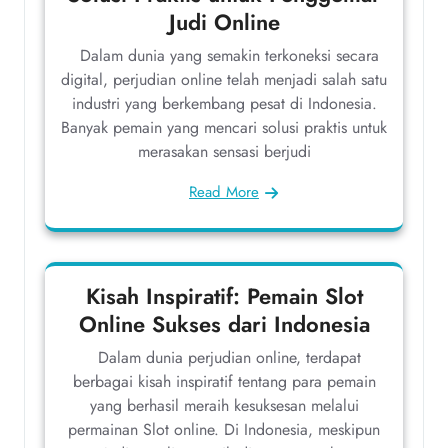
Judi Online
Dalam dunia yang semakin terkoneksi secara
digital, perjudian online telah menjadi salah satu
industri yang berkembang pesat di Indonesia.
Banyak pemain yang mencari solusi praktis untuk
merasakan sensasi berjudi
Read More
Kisah Inspiratif: Pemain Slot
Online Sukses dari Indonesia
Dalam dunia perjudian online, terdapat
berbagai kisah inspiratif tentang para pemain
yang berhasil meraih kesuksesan melalui
permainan Slot online. Di Indonesia, meskipun