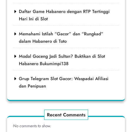
Daftar Game Habanero dengan RTP Tertinggi
Hari Ini di Slot
Memahami Istilah “Gacor” dan “Rungkad”
dalam Habanero di Toto
Modal Goceng Jadi Sultan? Buktikan di Slot
Habanero Bukumimpi138
Grup Telegram Slot Gacor: Waspadai Afiliasi
dan Penipuan
Recent Comments
No comments to show.