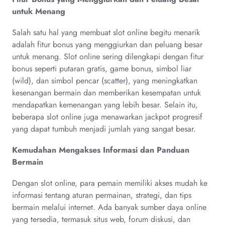
untuk Menang
Salah satu hal yang membuat slot online begitu menarik
adalah fitur bonus yang menggiurkan dan peluang besar
untuk menang. Slot online sering dilengkapi dengan fitur
bonus seperti putaran gratis, game bonus, simbol liar
(wild), dan simbol pencar (scatter), yang meningkatkan
kesenangan bermain dan memberikan kesempatan untuk
mendapatkan kemenangan yang lebih besar. Selain itu,
beberapa slot online juga menawarkan jackpot progresif
yang dapat tumbuh menjadi jumlah yang sangat besar.
Kemudahan Mengakses Informasi dan Panduan
Bermain
Dengan slot online, para pemain memiliki akses mudah ke
informasi tentang aturan permainan, strategi, dan tips
bermain melalui internet. Ada banyak sumber daya online
yang tersedia, termasuk situs web, forum diskusi, dan