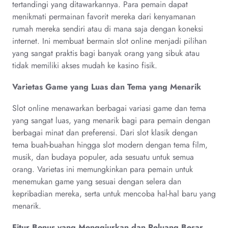
tertandingi yang ditawarkannya. Para pemain dapat
menikmati permainan favorit mereka dari kenyamanan
rumah mereka sendiri atau di mana saja dengan koneksi
internet. Ini membuat bermain slot online menjadi pilihan
yang sangat praktis bagi banyak orang yang sibuk atau
tidak memiliki akses mudah ke kasino fisik.
Varietas Game yang Luas dan Tema yang Menarik
Slot online menawarkan berbagai variasi game dan tema
yang sangat luas, yang menarik bagi para pemain dengan
berbagai minat dan preferensi. Dari slot klasik dengan
tema buah-buahan hingga slot modern dengan tema film,
musik, dan budaya populer, ada sesuatu untuk semua
orang. Varietas ini memungkinkan para pemain untuk
menemukan game yang sesuai dengan selera dan
kepribadian mereka, serta untuk mencoba hal-hal baru yang
menarik.
Fitur Bonus yang Menggiurkan dan Peluang Besar