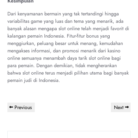
Kesimpulan
Dari kenyamanan bermain yang tak tertandingi hingga
variabilitas game yang luas dan tema yang menarik, ada
banyak alasan mengapa slot online telah menjadi favorit di
kalangan pemain Indonesia. Fitur-fitur bonus yang
menggiurkan, peluang besar untuk menang, kemudahan
mengakses informasi, dan promosi menarik dari kasino
online semuanya menambah daya tarik slot online bagi
para pemain. Dengan demikian, tidak mengherankan
bahwa slot online terus menjadi pilihan utama bagi banyak
pemain judi di Indonesia.
Post
Previous
Next
Previous
Next
navigation
Post
Post