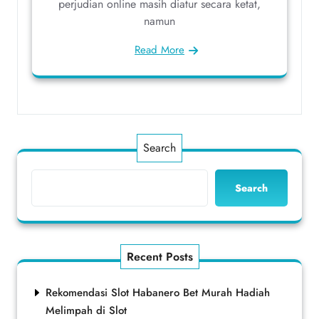
perjudian online masih diatur secara ketat,
namun
Read More
Search
Search
Recent Posts
Rekomendasi Slot Habanero Bet Murah Hadiah
Melimpah di Slot