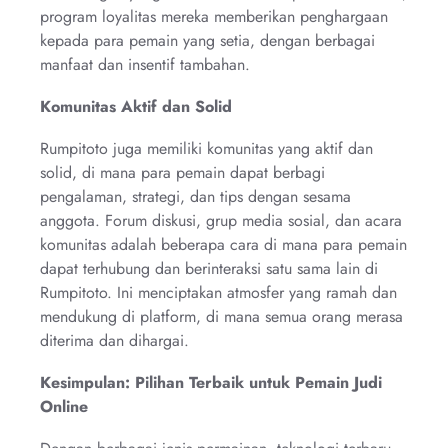
program loyalitas mereka memberikan penghargaan
kepada para pemain yang setia, dengan berbagai
manfaat dan insentif tambahan.
Komunitas Aktif dan Solid
Rumpitoto juga memiliki komunitas yang aktif dan
solid, di mana para pemain dapat berbagi
pengalaman, strategi, dan tips dengan sesama
anggota. Forum diskusi, grup media sosial, dan acara
komunitas adalah beberapa cara di mana para pemain
dapat terhubung dan berinteraksi satu sama lain di
Rumpitoto. Ini menciptakan atmosfer yang ramah dan
mendukung di platform, di mana semua orang merasa
diterima dan dihargai.
Kesimpulan: Pilihan Terbaik untuk Pemain Judi
Online