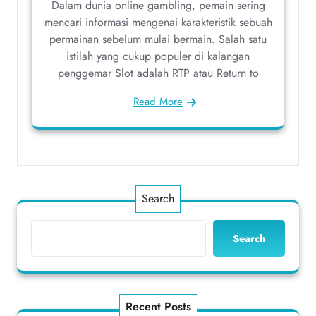
Dalam dunia online gambling, pemain sering
mencari informasi mengenai karakteristik sebuah
permainan sebelum mulai bermain. Salah satu
istilah yang cukup populer di kalangan
penggemar Slot adalah RTP atau Return to
Read More
Search
Search
Recent Posts