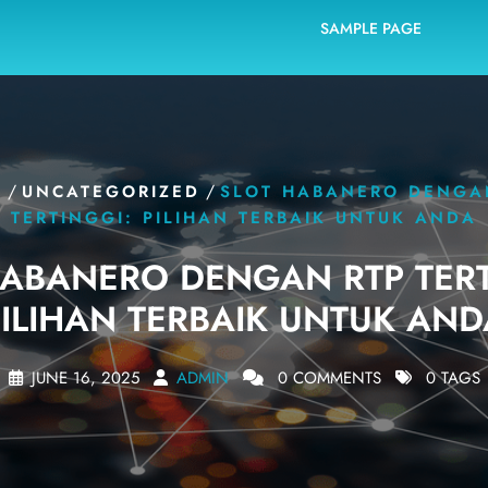
SAMPLE PAGE
/
/
E
UNCATEGORIZED
SLOT HABANERO DENGA
TERTINGGI: PILIHAN TERBAIK UNTUK ANDA
HABANERO DENGAN RTP TERT
PILIHAN TERBAIK UNTUK AND
JUNE 16, 2025
ADMIN
0 COMMENTS
0 TAGS