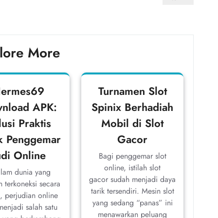
Post
lore More
ermes69
Turnamen Slot
nload APK:
Spinix Berhadiah
usi Praktis
Mobil di Slot
k Penggemar
Gacor
udi Online
Bagi penggemar slot
online, istilah slot
am dunia yang
gacor sudah menjadi daya
n terkoneksi secara
tarik tersendiri. Mesin slot
l, perjudian online
yang sedang “panas” ini
menjadi salah satu
menawarkan peluang