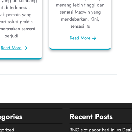
ri yang berkembang
menang lebih tinggi dan
at di Indonesia.
sensasi Maxwin yang
ak pemain yang
mendebarkan. Kini,
ri solusi praktis
sensasi itu
merasakan sensasi
berjudi
Read More
Read More
egories
Recent Posts
gorized
RNG slot gacor hari ini vs Deal