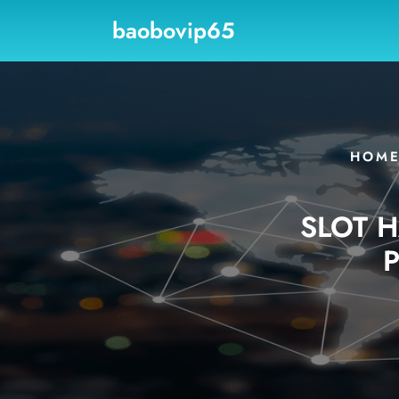
Skip
baobovip65
to
content
HOM
SLOT 