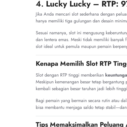
4.
Lucky Lucky – RTP: 
Jika Anda mencari slot sederhana dengan peluan
hanya memiliki tiga gulungan dan desain minim
Sesuai namanya, slot ini mengusung keberuntu
dan lentera emas. Meski tidak memiliki banyak 
slot ideal untuk pemula maupun pemain berpen
Kenapa Memilih Slot RTP Ting
Slot dengan RTP tinggi memberikan
keuntunga
Meskipun kemenangan besar tetap bergantung 
kembali sebagian besar taruhan jadi lebih tinggi
Bagi pemain yang bermain secara rutin atau da
bisa membantu menjaga saldo tetap stabil—dan
Tips Memaksimalkan Peluang