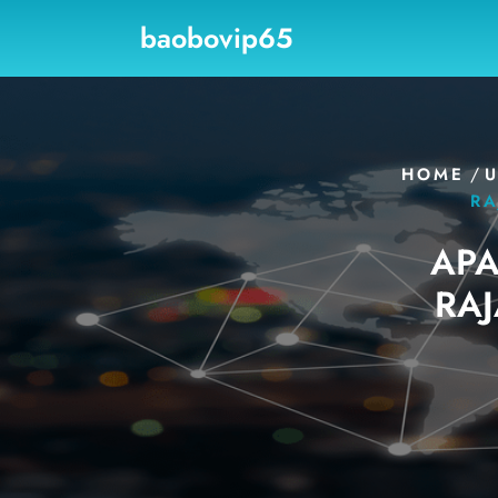
Skip
baobovip65
to
content
/
HOME
R
APA
RA