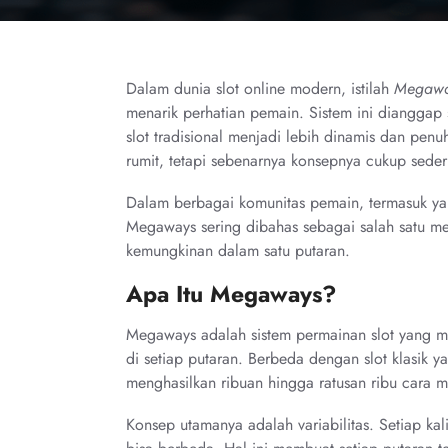
Dalam dunia slot online modern, istilah
Megawa
menarik perhatian pemain. Sistem ini dianggap
slot tradisional menjadi lebih dinamis dan penu
rumit, tetapi sebenarnya konsepnya cukup seder
Dalam berbagai komunitas pemain, termasuk yan
Megaways sering dibahas sebagai salah satu me
kemungkinan dalam satu putaran.
Apa Itu Megaways?
Megaways adalah sistem permainan slot yang m
di setiap putaran. Berbeda dengan slot klasik y
menghasilkan ribuan hingga ratusan ribu cara 
Konsep utamanya adalah variabilitas. Setiap ka