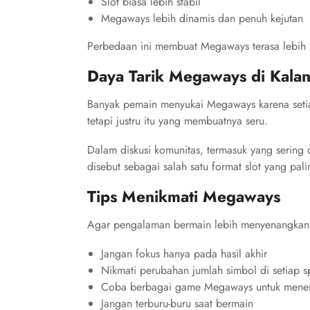
Slot biasa lebih stabil
Megaways lebih dinamis dan penuh kejutan
Perbedaan ini membuat Megaways terasa lebih 
Daya Tarik Megaways di Kala
Banyak pemain menyukai Megaways karena setiap 
tetapi justru itu yang membuatnya seru.
Dalam diskusi komunitas, termasuk yang sering 
disebut sebagai salah satu format slot yang pa
Tips Menikmati Megaways
Agar pengalaman bermain lebih menyenangkan, 
Jangan fokus hanya pada hasil akhir
Nikmati perubahan jumlah simbol di setiap s
Coba berbagai game Megaways untuk menem
Jangan terburu-buru saat bermain