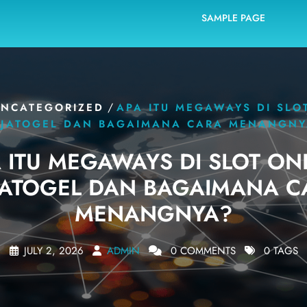
SAMPLE PAGE
/
UNCATEGORIZED
APA ITU MEGAWAYS DI SLO
AJATOGEL DAN BAGAIMANA CARA MENANGNY
 ITU MEGAWAYS DI SLOT ON
JATOGEL DAN BAGAIMANA C
MENANGNYA?
JULY 2, 2026
ADMIN
0 COMMENTS
0 TAGS