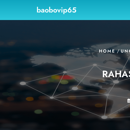
Skip
baobovip65
to
content
/
HOME
UN
RAHAS