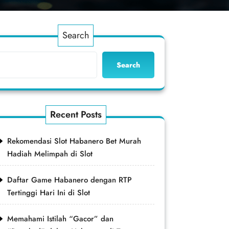
Search
Search
Recent Posts
Rekomendasi Slot Habanero Bet Murah
Hadiah Melimpah di Slot
Daftar Game Habanero dengan RTP
Tertinggi Hari Ini di Slot
Memahami Istilah “Gacor” dan