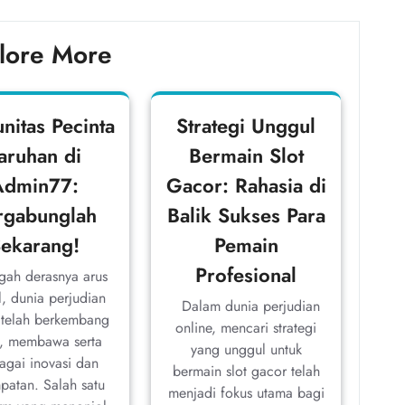
lore More
nitas Pecinta
Strategi Unggul
aruhan di
Bermain Slot
Admin77:
Gacor: Rahasia di
rgabunglah
Balik Sukses Para
ekarang!
Pemain
Profesional
gah derasnya arus
l, dunia perjudian
Dalam dunia perjudian
 telah berkembang
online, mencari strategi
t, membawa serta
yang unggul untuk
agai inovasi dan
bermain slot gacor telah
patan. Salah satu
menjadi fokus utama bagi