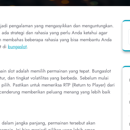
menjadi pengalaman yang mengasyikkan dan menguntungkan.
 ada strategi dan rahasia yang perlu Anda ketahui agar
akan membahas beberapa rahasia yang bisa membantu Anda
t di
bungaslot
.
ain slot adalah memilih permainan yang tepat. Bungaslot
ur, dan tingkat volatilitas yang berbeda. Sebelum mulai
pilih. Pastikan untuk memeriksa RTP (Return to Player) dari
i cenderung memberikan peluang menang yang lebih baik
a dalam jangka panjang, permainan tersebut akan
emain. Ini bisa menjadi pilihan yang lebih aman