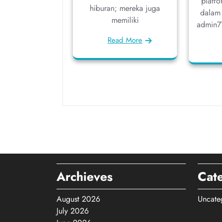
platf
hiburan; mereka juga
dalam 
memiliki
admin77
Read More
Archieves
Cat
August 2026
Uncate
July 2026