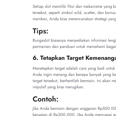
Setiap slot memiliki fitur dan mekanisme yang b
tersebut, seperti simbol wild, scatter, dan bo
mainkan, Anda bisa merencanakan strategi yang
Tips:
Bungaslot biasanya menyediakan informasi leng
permainan dan panduan untuk memahami bagaiman
6.
Tetapkan Target Kemenang
Menetapkan target adalah cara yang baik untuk
Anda ingin menang dan berapa banyak yang ber
target tersebut, berhentilah bermain. Ini aka
impulsif yang bisa merugikan.
Contoh:
Jika Anda bermain dengan anggaran Rp500.000
kerugian di Rp300.000. Jika Anda mencapai sala