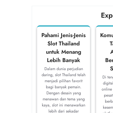
Exp
Pahami Jenis-Jenis
Komu
Slot Thailand
T
untuk Menang
Lebih Banyak
Be
S
Dalam dunia perjudian
daring, slot Thailand telah
Di ten
menjadi pilihan favorit
digita
bagi banyak pemain.
online
Dengan desain yang
pesa
menawan dan tema yang
berb
kaya, slot ini menawarkan
kesem
lebih dari sekadar