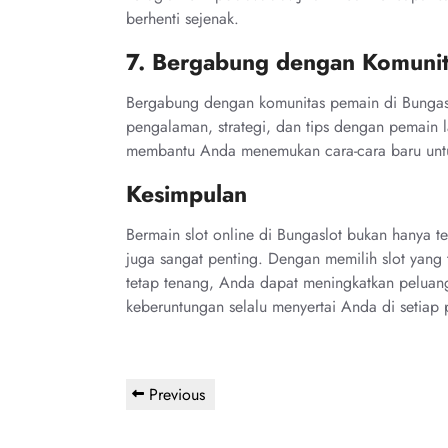
berhenti sejenak.
7.
Bergabung dengan Komunit
Bergabung dengan komunitas pemain di Bungas
pengalaman, strategi, dan tips dengan pemain 
membantu Anda menemukan cara-cara baru untuk
Kesimpulan
Bermain slot online di Bungaslot bukan hanya 
juga sangat penting. Dengan memilih slot yang 
tetap tenang, Anda dapat meningkatkan peluan
keberuntungan selalu menyertai Anda di setiap 
Post
Previous
Previous
navigation
Post