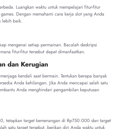
erbeda. Luangkan waktu untuk mempelajari fitur-fitur
nus games. Dengan memahami cara kerja slot yang Anda
 lebih baik.
kap mengenai setiap permainan. Bacalah deskripsi
a fitur-fitur tersebut dapat dimanfaatkan.
an dan Kerugian
 menjaga kendali saat bermain. Tentukan berapa banyak
sedia Anda kehilangan. Jika Anda mencapai salah satu
n membantu Anda menghindari pengambilan keputusan
, tetapkan target kemenangan di Rp750.000 dan target
h satu target tersebut, berikan diri Anda waktu untuk