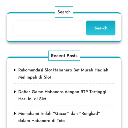
Search
Search
Recent Posts
Rekomendasi Slot Habanero Bet Murah Hadiah
Melimpah di Slot
Daftar Game Habanero dengan RTP Tertinggi
Hari Ini di Slot
Memahami Istilah “Gacor” dan “Rungkad”
dalam Habanero di Toto