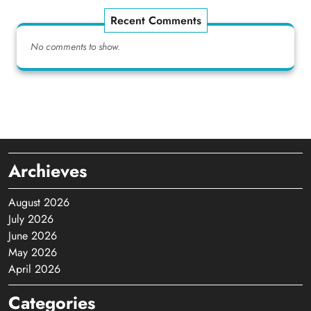
Recent Comments
No comments to show.
Archieves
August 2026
July 2026
June 2026
May 2026
April 2026
Categories