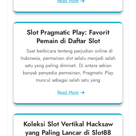
Read More
Slot Pragmatic Play: Favorit
Pemain di Daftar Slot
Saat berbicara tentang perjudian online di
Indonesia, permainan slot selalu menjadi salah
satu yang paling diminati. Di antara sekian
banyak penyedia permainan, Pragmatic Play
muncul sebagai salah satu yang
Read More
Koleksi Slot Vertikal Hacksaw
yang Paling Lancar di Slot88