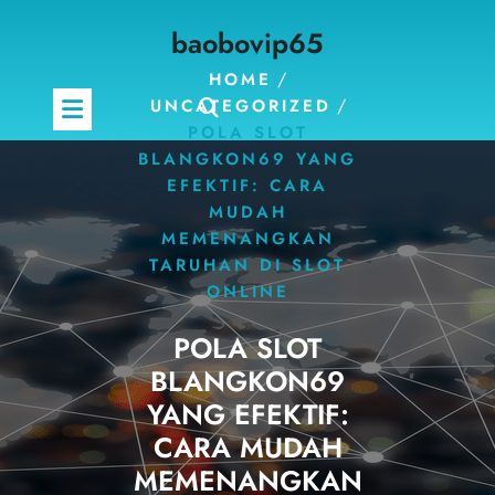
Skip
baobovip65
to
content
/
HOME
/
UNCATEGORIZED
POLA SLOT
BLANGKON69 YANG
EFEKTIF: CARA
MUDAH
MEMENANGKAN
TARUHAN DI SLOT
ONLINE
POLA SLOT
BLANGKON69
YANG EFEKTIF:
CARA MUDAH
MEMENANGKAN