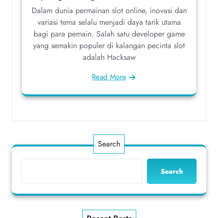
Dalam dunia permainan slot online, inovasi dan
variasi tema selalu menjadi daya tarik utama
bagi para pemain. Salah satu developer game
yang semakin populer di kalangan pecinta slot
adalah Hacksaw
Read More
Search
Search