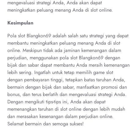
mengevaluasi strategi Anda, Anda akan dapat
meningkatkan peluang menang Anda di slot online.
Kesimpulan
Pola slot Blangkon69 adalah salah satu strategi yang dapat
membantu meningkatkan peluang menang Anda di slot
online. Meskipun tidak ada jaminan kemenangan dalam
perjudian, menggunakan pola slot Blangkon69 dengan
bijak dan sabar dapat membantu Anda meraih kemenangan
lebih sering. Ingatlah untuk tetap memilih game slot
dengan pembayaran tinggi, tetapkan batas taruhan Anda,
bermain dengan bijak dan sabar, manfaatkan promosi dan
bonus, dan terus berlatih dan mengevaluasi strategi Anda.
Dengan mengikuti tips-tips ini, Anda akan dapat
memenangkan taruhan di slot online dengan lebih mudah
dan merasakan kesenangan dalam perjudian online.
Selamat bermain dan semoga sukses!