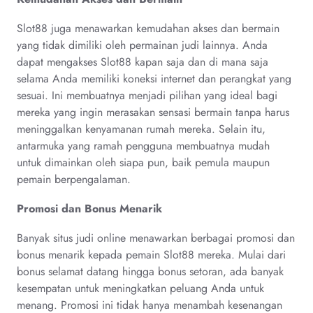
Slot88 juga menawarkan kemudahan akses dan bermain
yang tidak dimiliki oleh permainan judi lainnya. Anda
dapat mengakses Slot88 kapan saja dan di mana saja
selama Anda memiliki koneksi internet dan perangkat yang
sesuai. Ini membuatnya menjadi pilihan yang ideal bagi
mereka yang ingin merasakan sensasi bermain tanpa harus
meninggalkan kenyamanan rumah mereka. Selain itu,
antarmuka yang ramah pengguna membuatnya mudah
untuk dimainkan oleh siapa pun, baik pemula maupun
pemain berpengalaman.
Promosi dan Bonus Menarik
Banyak situs judi online menawarkan berbagai promosi dan
bonus menarik kepada pemain Slot88 mereka. Mulai dari
bonus selamat datang hingga bonus setoran, ada banyak
kesempatan untuk meningkatkan peluang Anda untuk
menang. Promosi ini tidak hanya menambah kesenangan