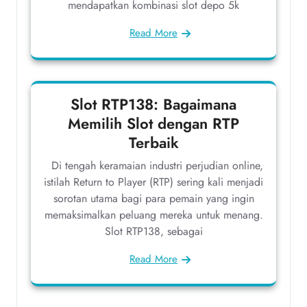
mendapatkan kombinasi slot depo 5k
Read More
Slot RTP138: Bagaimana
Memilih Slot dengan RTP
Terbaik
Di tengah keramaian industri perjudian online,
istilah Return to Player (RTP) sering kali menjadi
sorotan utama bagi para pemain yang ingin
memaksimalkan peluang mereka untuk menang.
Slot RTP138, sebagai
Read More