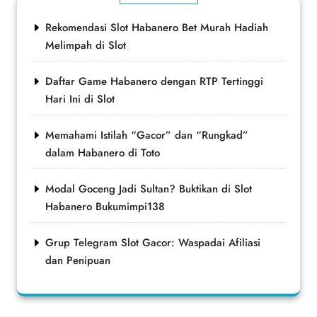
Rekomendasi Slot Habanero Bet Murah Hadiah
Melimpah di Slot
Daftar Game Habanero dengan RTP Tertinggi
Hari Ini di Slot
Memahami Istilah “Gacor” dan “Rungkad”
dalam Habanero di Toto
Modal Goceng Jadi Sultan? Buktikan di Slot
Habanero Bukumimpi138
Grup Telegram Slot Gacor: Waspadai Afiliasi
dan Penipuan