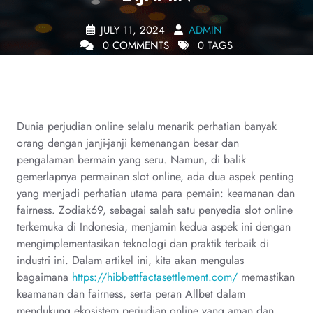
JULY 11, 2024
ADMIN
0 COMMENTS
0 TAGS
Dunia perjudian online selalu menarik perhatian banyak
orang dengan janji-janji kemenangan besar dan
pengalaman bermain yang seru. Namun, di balik
gemerlapnya permainan slot online, ada dua aspek penting
yang menjadi perhatian utama para pemain: keamanan dan
fairness. Zodiak69, sebagai salah satu penyedia slot online
terkemuka di Indonesia, menjamin kedua aspek ini dengan
mengimplementasikan teknologi dan praktik terbaik di
industri ini. Dalam artikel ini, kita akan mengulas
bagaimana
https://hibbettfactasettlement.com/
memastikan
keamanan dan fairness, serta peran Allbet dalam
mendukung ekosistem perjudian online yang aman dan