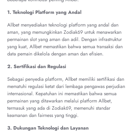
1. Teknologi Platform yang Andal
Allbet menyediakan teknologi platform yang andal dan
aman, yang memungkinkan Zodiak69 untuk menawarkan
permainan slot yang aman dan adil. Dengan infrastruktur
yang kuat, Allbet memastikan bahwa semua transaksi dan
data pemain dikelola dengan aman dan efisien.
2. Sertifikasi dan Regulasi
Sebagai penyedia platform, Allbet memiliki sertifikasi dan
mematuhi regulasi ketat dari lembaga pengawas perjudian
internasional. Kepatuhan ini memastikan bahwa semua
permainan yang ditawarkan melalui platform Allbet,
termasuk yang ada di Zodiak69, memenuhi standar
keamanan dan fairness yang tinggi.
3. Dukungan Teknologi dan Layanan