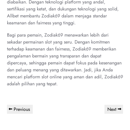
diabaikan. Dengan teknologi platform yang andal,
sertifikasi yang ketat, dan dukungan teknologi yang solid,
Allbet membantu Zodiak69 dalam menjaga standar
keamanan dan fairness yang tinggi.
Bagi para pemain, Zodiak69 menawarkan lebih dari
sekadar permainan slot yang seru. Dengan komitmen
terhadap keamanan dan fairness, Zodiak69 memberikan
pengalaman bermain yang transparan dan dapat
dipercaya, sehingga pemain dapat fokus pada kesenangan
dan peluang menang yang ditawarkan. Jadi, jika Anda
mencari platform slot online yang aman dan adil, Zodiak69
adalah pilihan yang tepat.
Post
Previous
Next
Previous
Next
navigation
Post
Post