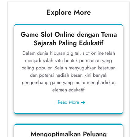
Explore More
Game Slot Online dengan Tema
Sejarah Paling Edukatif
Dalam dunia hiburan digital, slot online telah
menjadi salah satu bentuk permainan yang
paling populer. Selain menyuguhkan keseruan
dan potensi hadiah besar, kini banyak
pengembang game yang mulai menghadirkan
elemen edukatif
Read More
Mengoptimalkan Peluang