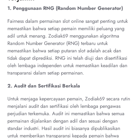
1. Penggunaan RNG (Random Number Generator)
Fairness dalam permainan slot online sangat penting untuk
memastikan bahwa setiap pemain memiliki peluang yang
adil untuk menang. Zodiak69 menggunakan algoritma
Random Number Generator (RNG) terbaru untuk
memastikan bahwa setiap putaran slot adalah acak dan
tidak dapat diprediksi. RNG ini telah diuji dan disertifikasi
oleh lembaga independen untuk memastikan keadilan dan
transparansi dalam setiap permainan.
2. Audit dan Sertifikasi Berkala
Untuk menjaga kepercayaan pemain, Zodiak69 secara rutin
menjalani audit dan sertifikasi oleh lembaga pengawas
perjudian terkemuka. Audit ini memastikan bahwa semua
permainan dijalankan dengan adil dan sesuai dengan
standar industri. Hasil audit ini biasanya dipublikasikan
untuk memberikan transparansi kepada pemain bahwa