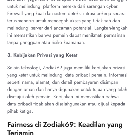
untuk melindungi platform mereka dari serangan cyber.
Firewall yang kuat dan sistem deteksi intrusi bekerja secara
terus-menerus untuk mencegah akses yang tidak sah dan
melindungi server dari ancaman potensial. Langkah-langkah
ini memastikan bahwa pemain dapat menikmati permainan
tanpa gangguan atau risiko keamanan.
3. Kebijakan Privasi yang Ketat
Selain teknologi, Zodiak69 juga memiliki kebijakan privasi
yang ketat untuk melindungi data pribadi pemain. Informasi
seperti nama, alamat, dan detail pembayaran disimpan
dengan aman dan hanya digunakan untuk tujuan yang telah
disetujui oleh pemain. Kebijakan ini memastikan bahwa
data pribadi tidak akan disalahgunakan atau dijual kepada
pihak ketiga.
Fairness di Zodiak69: Keadilan yang
Terjamin