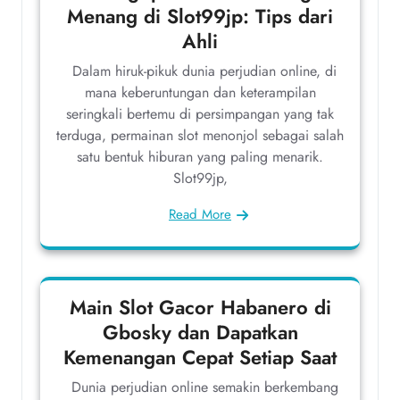
Menang di Slot99jp: Tips dari
Ahli
Dalam hiruk-pikuk dunia perjudian online, di
mana keberuntungan dan keterampilan
seringkali bertemu di persimpangan yang tak
terduga, permainan slot menonjol sebagai salah
satu bentuk hiburan yang paling menarik.
Slot99jp,
Read More
Main Slot Gacor Habanero di
Gbosky dan Dapatkan
Kemenangan Cepat Setiap Saat
Dunia perjudian online semakin berkembang