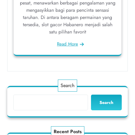
pesat, menawarkan berbagai pengalaman yang
mengasyikkan bagi para pencinta sensasi
taruhan. Di antara beragam permainan yang
tersedia, slot gacor Habanero menjadi salah
satu pilihan favorit
Read More
Search
Search
Recent Posts