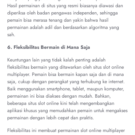
Hasil permainan di situs yang resmi biasanya diawasi dan
diperiksa oleh badan pengawas independen, sehingga
pemain bisa merasa tenang dan yakin bahwa hasil
permainan adalah adil dan berdasarkan algoritma yang
sah.
6. Fleksibilitas Bermain di Mana Saja
Keuntungan lain yang tidak kalah penting adalah
fleksibilitas bermain yang ditawarkan oleh situs slot online
multiplayer. Pemain bisa bermain kapan saja dan di mana
saja, cukup dengan perangkat yang terhubung ke internet.
Baik menggunakan smartphone, tablet, maupun komputer,
permainan ini bisa diakses dengan mudah. Bahkan,
beberapa situs slot online kini telah mengembangkan
aplikasi khusus yang memudahkan pemain untuk mengakses
permainan dengan lebih cepat dan praktis.
Fleksibilitas ini membuat permainan slot online multiplayer