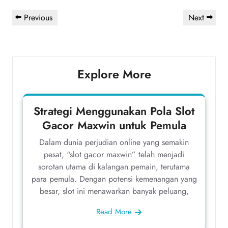
Post
Previous
Next
Previous
Next
navigation
Post
Post
Explore More
Strategi Menggunakan Pola Slot
Gacor Maxwin untuk Pemula
Dalam dunia perjudian online yang semakin
pesat, “slot gacor maxwin” telah menjadi
sorotan utama di kalangan pemain, terutama
para pemula. Dengan potensi kemenangan yang
besar, slot ini menawarkan banyak peluang,
Read More