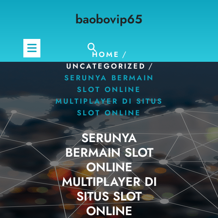
Skip
baobovip65
to
content
/
HOME
/
UNCATEGORIZED
SERUNYA BERMAIN
SLOT ONLINE
MULTIPLAYER DI SITUS
SLOT ONLINE
SERUNYA
BERMAIN SLOT
ONLINE
MULTIPLAYER DI
SITUS SLOT
ONLINE