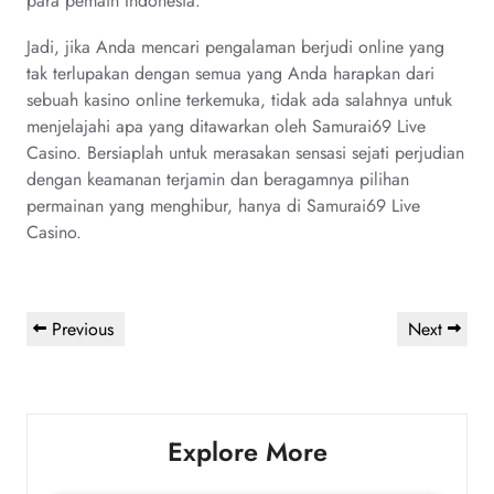
para pemain Indonesia.
Jadi, jika Anda mencari pengalaman berjudi online yang
tak terlupakan dengan semua yang Anda harapkan dari
sebuah kasino online terkemuka, tidak ada salahnya untuk
menjelajahi apa yang ditawarkan oleh Samurai69 Live
Casino. Bersiaplah untuk merasakan sensasi sejati perjudian
dengan keamanan terjamin dan beragamnya pilihan
permainan yang menghibur, hanya di Samurai69 Live
Casino.
Post
Previous
Next
Previous
Next
navigation
Post
Post
Explore More