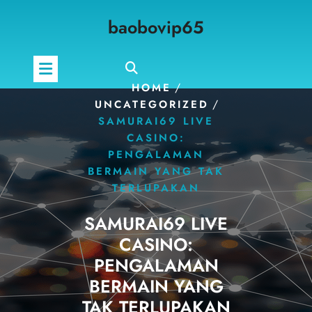
Skip
baobovip65
to
content
/
HOME
/
UNCATEGORIZED
SAMURAI69 LIVE
CASINO:
PENGALAMAN
BERMAIN YANG TAK
TERLUPAKAN
SAMURAI69 LIVE
CASINO:
PENGALAMAN
BERMAIN YANG
TAK TERLUPAKAN