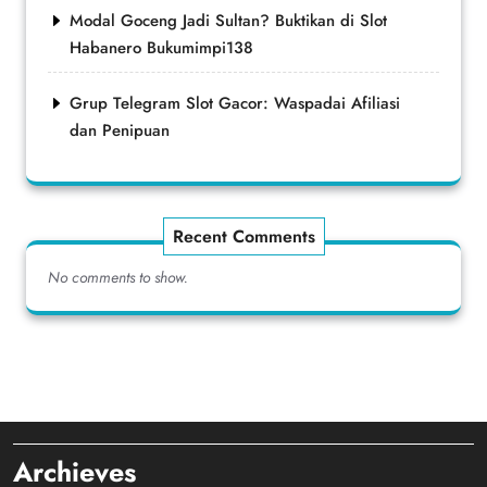
Modal Goceng Jadi Sultan? Buktikan di Slot
Habanero Bukumimpi138
Grup Telegram Slot Gacor: Waspadai Afiliasi
dan Penipuan
Recent Comments
No comments to show.
Archieves