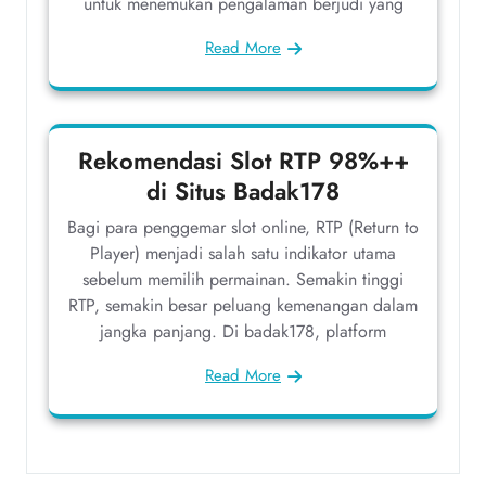
untuk menemukan pengalaman berjudi yang
Read More
Rekomendasi Slot RTP 98%++
di Situs Badak178
Bagi para penggemar slot online, RTP (Return to
Player) menjadi salah satu indikator utama
sebelum memilih permainan. Semakin tinggi
RTP, semakin besar peluang kemenangan dalam
jangka panjang. Di badak178, platform
Read More