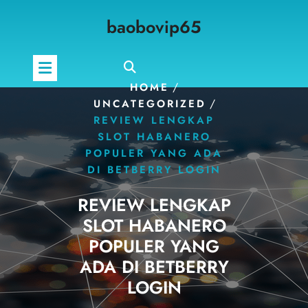
Skip
baobovip65
to
content
/
HOME
/
UNCATEGORIZED
REVIEW LENGKAP
SLOT HABANERO
POPULER YANG ADA
DI BETBERRY LOGIN
REVIEW LENGKAP
SLOT HABANERO
POPULER YANG
ADA DI BETBERRY
LOGIN