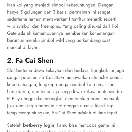
ikan koi yang menjadi simbol keberuntungan. Dengan
hanya 5 gulungan dan 3 baris, permainan ini sangat
sederhana namun menawarkan fitur-fitur menarik seperti
wild symbol dan free spins. Yang paling disukai dari Koi
Gate adalah kemampuannya memberikan kemenangan
beruntun melalui simbol wild yang berkembang saat
muncul di layar.
2.
Fa Cai Shen
Slot bertema dewa kekayaan dari budaya Tiongkok ini juga
sangat populer.
Fa Cai Shen
menawarkan atmosfer penuh
keberuntungan, lengkap dengan simbol koin emas, peti
harta karun, dan tentu saja sang dewa kekayaan itu sendiri.
RTP-nya tinggi dan seringkali memberikan bonus menarik.
Jika kamu ingin bermain slot dengan nuansa klasik tapi
tetap menguntungkan, Fa Cai Shen adalah pilihan tepat.
Setelah
betberry login
, kamu bisa mencoba game ini