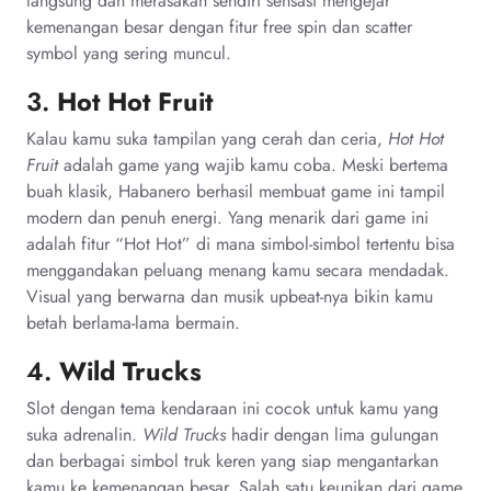
langsung dan merasakan sendiri sensasi mengejar
kemenangan besar dengan fitur free spin dan scatter
symbol yang sering muncul.
3.
Hot Hot Fruit
Kalau kamu suka tampilan yang cerah dan ceria,
Hot Hot
Fruit
adalah game yang wajib kamu coba. Meski bertema
buah klasik, Habanero berhasil membuat game ini tampil
modern dan penuh energi. Yang menarik dari game ini
adalah fitur “Hot Hot” di mana simbol-simbol tertentu bisa
menggandakan peluang menang kamu secara mendadak.
Visual yang berwarna dan musik upbeat-nya bikin kamu
betah berlama-lama bermain.
4.
Wild Trucks
Slot dengan tema kendaraan ini cocok untuk kamu yang
suka adrenalin.
Wild Trucks
hadir dengan lima gulungan
dan berbagai simbol truk keren yang siap mengantarkan
kamu ke kemenangan besar. Salah satu keunikan dari game