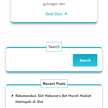
gulungan dan
Read More
Search
Search
Recent Posts
Rekomendasi Slot Habanero Bet Murah Hadiah
Melimpah di Slot