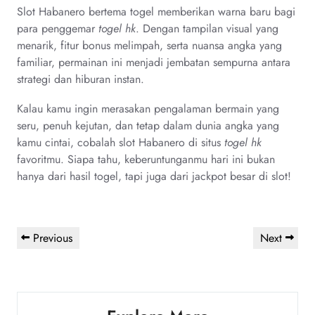
Slot Habanero bertema togel memberikan warna baru bagi
para penggemar
togel hk
. Dengan tampilan visual yang
menarik, fitur bonus melimpah, serta nuansa angka yang
familiar, permainan ini menjadi jembatan sempurna antara
strategi dan hiburan instan.
Kalau kamu ingin merasakan pengalaman bermain yang
seru, penuh kejutan, dan tetap dalam dunia angka yang
kamu cintai, cobalah slot Habanero di situs
togel hk
favoritmu. Siapa tahu, keberuntunganmu hari ini bukan
hanya dari hasil togel, tapi juga dari jackpot besar di slot!
Post
Previous
Next
Previous
Next
navigation
Post
Post