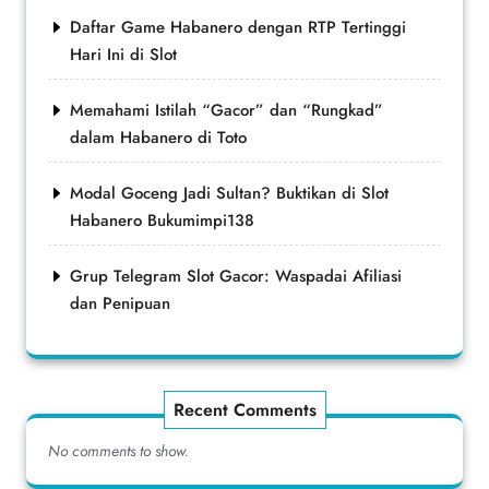
Daftar Game Habanero dengan RTP Tertinggi
Hari Ini di Slot
Memahami Istilah “Gacor” dan “Rungkad”
dalam Habanero di Toto
Modal Goceng Jadi Sultan? Buktikan di Slot
Habanero Bukumimpi138
Grup Telegram Slot Gacor: Waspadai Afiliasi
dan Penipuan
Recent Comments
No comments to show.