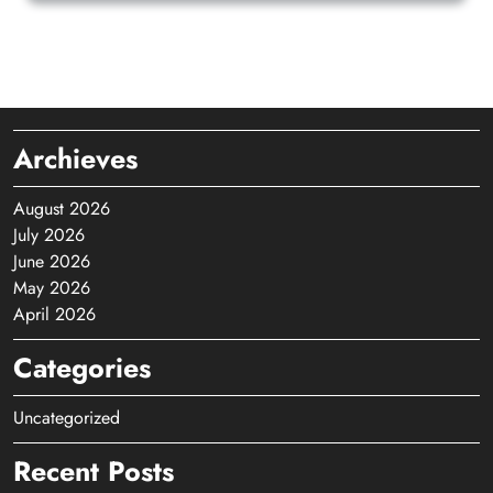
Archieves
August 2026
July 2026
June 2026
May 2026
April 2026
Categories
Uncategorized
Recent Posts