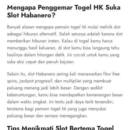
Mengapa Penggemar Togel HK Suka
Slot Habanero?
Banyak alasan mengapa pemain
togel hk
mulai melirik slot
sebagai hiburan alternatif. Salah satunya adalah karena slot
memberikan hiburan instan. Kalau di togel kamu harus
menunggu hasil keluaran, di slot kamu bisa langsung tahu
hasilnya dalam hitungan detik. Ini cocok untuk kamu yang
suka aksi cepat dan penuh kejutan.
Selain itu, slot Habanero sering kali menawarkan fitur
free
spins
,
jackpot progresif
, dan
multiplier
yang membuat
peluang menang jadi lebih besar. Dengan sedikit
keberuntungan, kamu bisa mendapatkan kemenangan besar
dalam waktu singkat. Ini tentu jadi daya tarik tersendiri,
terutama bagi pemain
togel hk
yang juga menyukai
peluang besar dan sensasi menegangkan.
Tips Menikmati Slot Bertema Togel