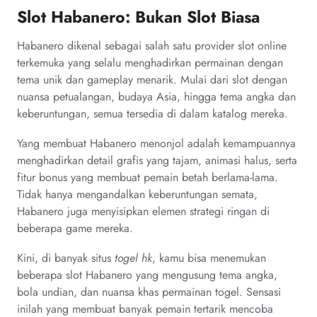
Slot Habanero: Bukan Slot Biasa
Habanero dikenal sebagai salah satu provider slot online
terkemuka yang selalu menghadirkan permainan dengan
tema unik dan gameplay menarik. Mulai dari slot dengan
nuansa petualangan, budaya Asia, hingga tema angka dan
keberuntungan, semua tersedia di dalam katalog mereka.
Yang membuat Habanero menonjol adalah kemampuannya
menghadirkan detail grafis yang tajam, animasi halus, serta
fitur bonus yang membuat pemain betah berlama-lama.
Tidak hanya mengandalkan keberuntungan semata,
Habanero juga menyisipkan elemen strategi ringan di
beberapa game mereka.
Kini, di banyak situs
togel hk
, kamu bisa menemukan
beberapa slot Habanero yang mengusung tema angka,
bola undian, dan nuansa khas permainan togel. Sensasi
inilah yang membuat banyak pemain tertarik mencoba