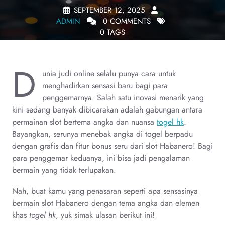
SEPTEMBER 12, 2025
ADMIN
0 COMMENTS
0 TAGS
D
unia judi online selalu punya cara untuk
menghadirkan sensasi baru bagi para
penggemarnya. Salah satu inovasi menarik yang
kini sedang banyak dibicarakan adalah gabungan antara
permainan slot bertema angka dan nuansa
togel hk
.
Bayangkan, serunya menebak angka di togel berpadu
dengan grafis dan fitur bonus seru dari slot Habanero! Bagi
para penggemar keduanya, ini bisa jadi pengalaman
bermain yang tidak terlupakan.
Nah, buat kamu yang penasaran seperti apa sensasinya
bermain slot Habanero dengan tema angka dan elemen
khas
togel hk
, yuk simak ulasan berikut ini!