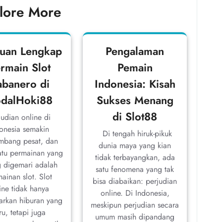
lore More
uan Lengkap
Pengalaman
rmain Slot
Pemain
banero di
Indonesia: Kisah
dalHoki88
Sukses Menang
di Slot88
judian online di
onesia semakin
Di tengah hiruk-pikuk
mbang pesat, dan
dunia maya yang kian
atu permainan yang
tidak terbayangkan, ada
g digemari adalah
satu fenomena yang tak
ainan slot. Slot
bisa diabaikan: perjudian
ine tidak hanya
online. Di Indonesia,
rkan hiburan yang
meskipun perjudian secara
ru, tetapi juga
umum masih dipandang