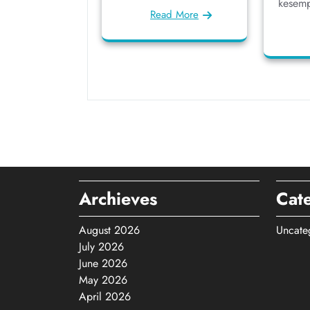
kesemp
Read More
Archieves
Cat
August 2026
Uncate
July 2026
June 2026
May 2026
April 2026