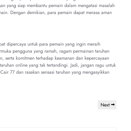
nggan yang siap membantu pemain dalam mengatasi masalah
main. Dengan demikian, para pemain dapat merasa aman
pat dipercaya untuk para pemain yang ingin meraih
armuka pengguna yang ramah, ragam permainan taruhan
n, serta komitmen terhadap keamanan dan kepercayaan
uhan online yang tak tertandingi. Jadi, jangan ragu untuk
Cair 77 dan rasakan sensasi taruhan yang mengasyikkan
Next
Next
Post