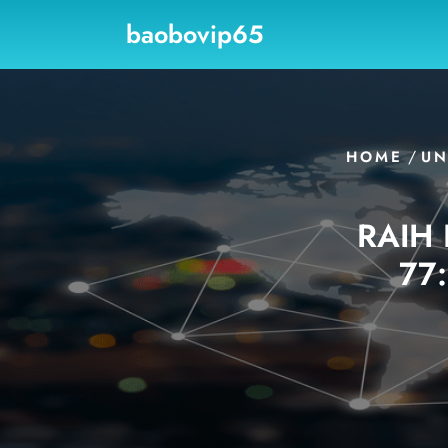
Skip
baobovip65
to
content
/
HOME
UN
RAIH
77