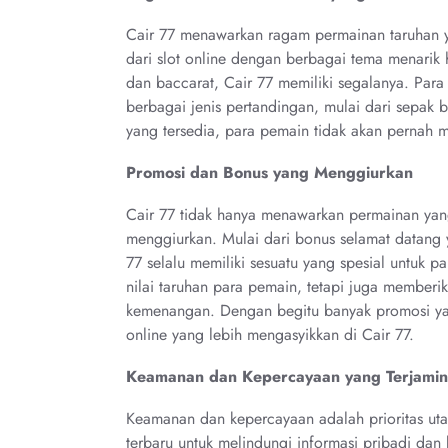
Cair 77 menawarkan ragam permainan taruhan y
dari slot online dengan berbagai tema menarik h
dan baccarat, Cair 77 memiliki segalanya. Par
berbagai jenis pertandingan, mulai dari sepak 
yang tersedia, para pemain tidak akan pernah m
Promosi dan Bonus yang Menggiurkan
Cair 77 tidak hanya menawarkan permainan yan
menggiurkan. Mulai dari bonus selamat datang
77 selalu memiliki sesuatu yang spesial untuk 
nilai taruhan para pemain, tetapi juga memberi
kemenangan. Dengan begitu banyak promosi yan
online yang lebih mengasyikkan di Cair 77.
Keamanan dan Kepercayaan yang Terjamin
Keamanan dan kepercayaan adalah prioritas uta
terbaru untuk melindungi informasi pribadi dan