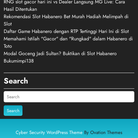
RNG slot gacor hari ini vs Dealer Langsung MG Live: Cara
Hasil Ditentukan
Rekomendasi Slot Habanero Bet Murah Hadiah Melimpah di
Slot
Daftar Game Habanero dengan RTP Tertinggi Hari Ini di Slot
Memahami Istilah "Gacor" dan "Rungkad" dalam Habanero di
Toto
Modal Goceng Jadi Sultan? Buktikan di Slot Habanero
Bukumimpi138
Search
Search
Cyber Security WordPress Theme
By Ovation Themes