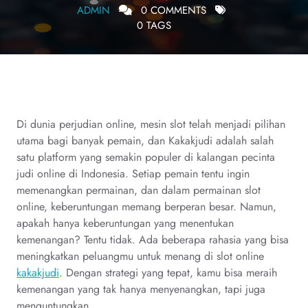
ADMIN
0 COMMENTS
0 TAGS
Di dunia perjudian online, mesin slot telah menjadi pilihan
utama bagi banyak pemain, dan Kakakjudi adalah salah
satu platform yang semakin populer di kalangan pecinta
judi online di Indonesia. Setiap pemain tentu ingin
memenangkan permainan, dan dalam permainan slot
online, keberuntungan memang berperan besar. Namun,
apakah hanya keberuntungan yang menentukan
kemenangan? Tentu tidak. Ada beberapa rahasia yang bisa
meningkatkan peluangmu untuk menang di slot online
kakakjudi
. Dengan strategi yang tepat, kamu bisa meraih
kemenangan yang tak hanya menyenangkan, tapi juga
menguntungkan.