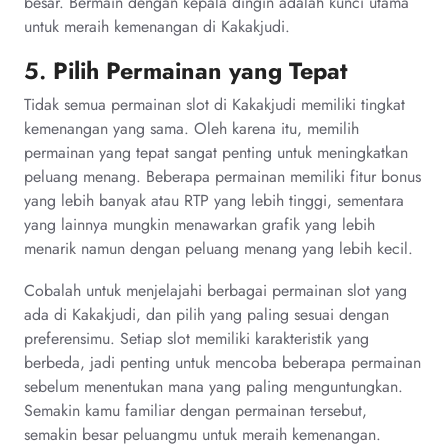
besar. Bermain dengan kepala dingin adalah kunci utama
untuk meraih kemenangan di Kakakjudi.
5.
Pilih Permainan yang Tepat
Tidak semua permainan slot di Kakakjudi memiliki tingkat
kemenangan yang sama. Oleh karena itu, memilih
permainan yang tepat sangat penting untuk meningkatkan
peluang menang. Beberapa permainan memiliki fitur bonus
yang lebih banyak atau RTP yang lebih tinggi, sementara
yang lainnya mungkin menawarkan grafik yang lebih
menarik namun dengan peluang menang yang lebih kecil.
Cobalah untuk menjelajahi berbagai permainan slot yang
ada di Kakakjudi, dan pilih yang paling sesuai dengan
preferensimu. Setiap slot memiliki karakteristik yang
berbeda, jadi penting untuk mencoba beberapa permainan
sebelum menentukan mana yang paling menguntungkan.
Semakin kamu familiar dengan permainan tersebut,
semakin besar peluangmu untuk meraih kemenangan.