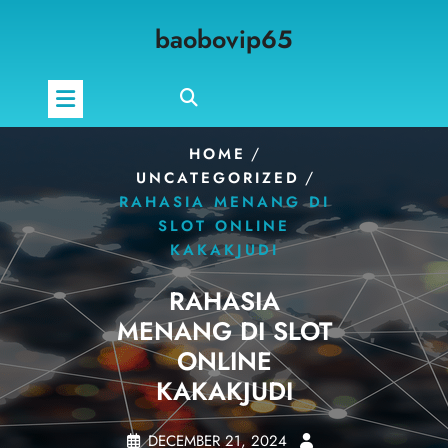
Skip
baobovip65
to
content
/
HOME
/
UNCATEGORIZED
RAHASIA MENANG DI
SLOT ONLINE
KAKAKJUDI
RAHASIA
MENANG DI SLOT
ONLINE
KAKAKJUDI
DECEMBER 21, 2024