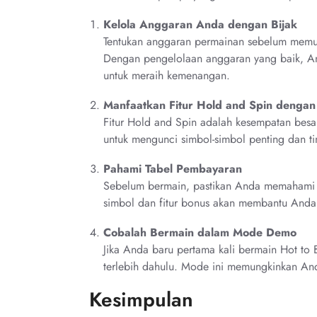
Kelola Anggaran Anda dengan Bijak
Tentukan anggaran permainan sebelum memula
Dengan pengelolaan anggaran yang baik, An
untuk meraih kemenangan.
Manfaatkan Fitur Hold and Spin dengan
Fitur Hold and Spin adalah kesempatan besa
untuk mengunci simbol-simbol penting dan t
Pahami Tabel Pembayaran
Sebelum bermain, pastikan Anda memahami t
simbol dan fitur bonus akan membantu Anda
Cobalah Bermain dalam Mode Demo
Jika Anda baru pertama kali bermain Hot t
terlebih dahulu. Mode ini memungkinkan And
Kesimpulan