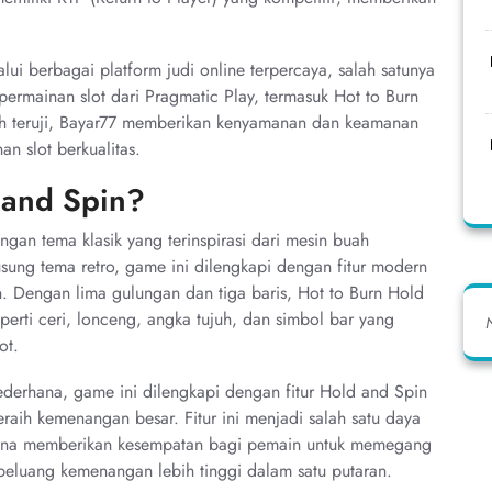
lui berbagai platform judi online terpercaya, salah satunya
ermainan slot dari Pragmatic Play, termasuk Hot to Burn
 teruji, Bayar77 memberikan kenyamanan dan keamanan
n slot berkualitas.
 and Spin?
gan tema klasik yang terinspirasi dari mesin buah
sung tema retro, game ini dilengkapi dengan fitur modern
 Dengan lima gulungan dan tiga baris, Hot to Burn Hold
erti ceri, lonceng, angka tujuh, dan simbol bar yang
ot.
derhana, game ini dilengkapi dengan fitur Hold and Spin
aih kemenangan besar. Fitur ini menjadi salah satu daya
arena memberikan kesempatan bagi pemain untuk memegang
peluang kemenangan lebih tinggi dalam satu putaran.