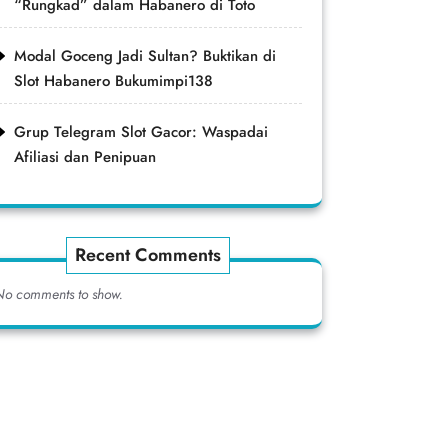
“Rungkad” dalam Habanero di Toto
Modal Goceng Jadi Sultan? Buktikan di
Slot Habanero Bukumimpi138
Grup Telegram Slot Gacor: Waspadai
Afiliasi dan Penipuan
Recent Comments
No comments to show.