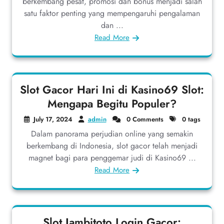
berkembang pesat, promosi dan bonus menjadi salah
satu faktor penting yang mempengaruhi pengalaman
dan ...
Read More
Slot Gacor Hari Ini di Kasino69 Slot:
Mengapa Begitu Populer?
July 17, 2024
admin
0 Comments
0 tags
Dalam panorama perjudian online yang semakin
berkembang di Indonesia, slot gacor telah menjadi
magnet bagi para penggemar judi di Kasino69 ...
Read More
Slot Jambitoto Login Gacor: