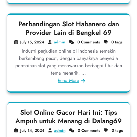
Perbandingan Slot Habanero dan
Provider Lain di Bengkel 69
July 15, 2024
admin
0 Comments
0 tags
Industri perjudian online di Indonesia semakin
berkembang pesat, dengan banyaknya penyedia
permainan slot yang menawarkan berbagai fitur dan
tema menarik. ...
Read More
Slot Online Gacor Hari Ini: Tips
Ampuh untuk Menang di Dalang69
July 14, 2024
admin
0 Comments
0 tags