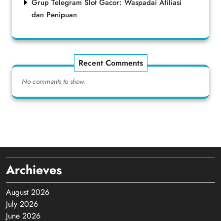
Grup Telegram Slot Gacor: Waspadai Afiliasi
dan Penipuan
Recent Comments
No comments to show.
Archieves
August 2026
July 2026
June 2026