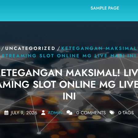
SAMPLE PAGE
/
/
UNCATEGORIZED
KETEGANGAN MAKSIMAL!
STREAMING SLOT ONLINE MG LIVE HARI INI
ETEGANGAN MAKSIMAL! LI
AMING SLOT ONLINE MG LIVE
INI
JULY 9, 2026
ADMIN
0 COMMENTS
0 TAGS