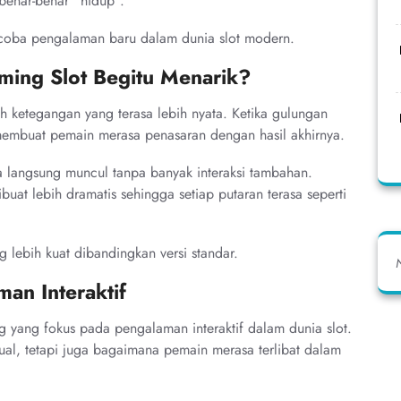
enar-benar “hidup”.
ncoba pengalaman baru dalam dunia slot modern.
ming Slot Begitu Menarik?
ah ketegangan yang terasa lebih nyata. Ketika gulungan
membuat pemain merasa penasaran dengan hasil akhirnya.
ya langsung muncul tanpa banyak interaksi tambahan.
uat lebih dramatis sehingga setiap putaran terasa seperti
lebih kuat dibandingkan versi standar.
an Interaktif
 yang fokus pada pengalaman interaktif dalam dunia slot.
al, tetapi juga bagaimana pemain merasa terlibat dalam