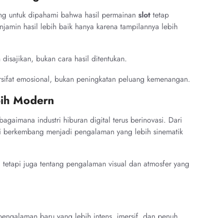
ting untuk dipahami bahwa hasil permainan
slot
tetap
njamin hasil lebih baik hanya karena tampilannya lebih
isajikan, bukan cara hasil ditentukan.
ersifat emosional, bukan peningkatan peluang kemenangan.
bih Modern
gaimana industri hiburan digital terus berinovasi. Dari
ini berkembang menjadi pengalaman yang lebih sinematik
, tetapi juga tentang pengalaman visual dan atmosfer yang
ngalaman baru yang lebih intens, imersif, dan penuh