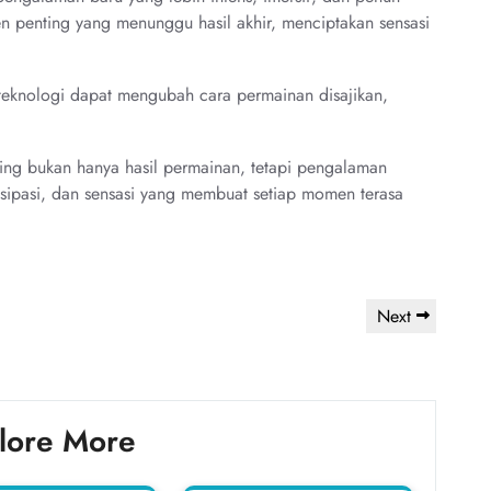
n penting yang menunggu hasil akhir, menciptakan sensasi
teknologi dapat mengubah cara permainan disajikan,
aming bukan hanya hasil permainan, tetapi pengalaman
sipasi, dan sensasi yang membuat setiap momen terasa
Next
Next
Post
lore More