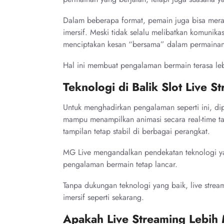
Dalam beberapa format, pemain juga bisa mer
imersif. Meski tidak selalu melibatkan komunika
menciptakan kesan “bersama” dalam permainan
Hal ini membuat pengalaman bermain terasa lebi
Teknologi di Balik Slot Live S
Untuk menghadirkan pengalaman seperti ini, di
mampu menampilkan animasi secara real-time ta
tampilan tetap stabil di berbagai perangkat.
MG Live
mengandalkan pendekatan teknologi yan
pengalaman bermain tetap lancar.
Tanpa dukungan teknologi yang baik, live stre
imersif seperti sekarang.
Apakah Live Streaming Lebih