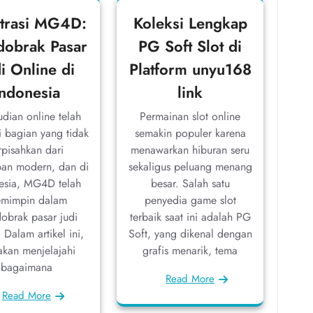
trasi MG4D:
Koleksi Lengkap
obrak Pasar
PG Soft Slot di
i Online di
Platform unyu168
Indonesia
link
dian online telah
Permainan slot online
 bagian yang tidak
semakin populer karena
rpisahkan dari
menawarkan hiburan seru
pan modern, dan di
sekaligus peluang menang
esia, MG4D telah
besar. Salah satu
mimpin dalam
penyedia game slot
obrak pasar judi
terbaik saat ini adalah PG
. Dalam artikel ini,
Soft, yang dikenal dengan
 akan menjelajahi
grafis menarik, tema
bagaimana
Read More
Read More