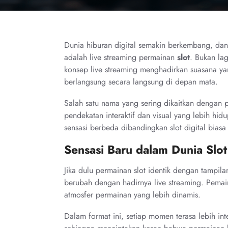
Dunia hiburan digital semakin berkembang, dan 
adalah live streaming permainan
slot
. Bukan lag
konsep live streaming menghadirkan suasana yan
berlangsung secara langsung di depan mata.
Salah satu nama yang sering dikaitkan dengan
pendekatan interaktif dan visual yang lebih 
sensasi berbeda dibandingkan slot digital bias
Sensasi Baru dalam Dunia Slot
Jika dulu permainan slot identik dengan tampilan
berubah dengan hadirnya live streaming. Pemain
atmosfer permainan yang lebih dinamis.
Dalam format ini, setiap momen terasa lebih inte