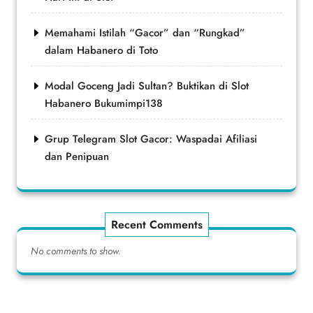
Memahami Istilah “Gacor” dan “Rungkad”
dalam Habanero di Toto
Modal Goceng Jadi Sultan? Buktikan di Slot
Habanero Bukumimpi138
Grup Telegram Slot Gacor: Waspadai Afiliasi
dan Penipuan
Recent Comments
No comments to show.