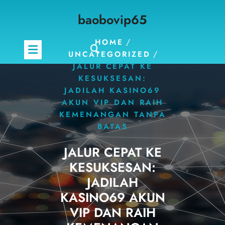
Skip
baobovip65
to
content
/
HOME
/
UNCATEGORIZED
JALUR CEPAT KE
KESUKSESAN:
JADILAH KASINO69
AKUN VIP DAN RAIH
KEMENANGAN TANPA
BATAS
JALUR CEPAT KE
KESUKSESAN:
JADILAH
KASINO69 AKUN
VIP DAN RAIH