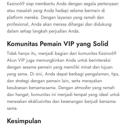
Kasino69 siap membantu Anda dengan segala pertanyaan
atau masalah yang Anda hadapi selama bermain di
platform mereka. Dengan layanan yang ramah dan
profesional, Anda akan merasa dihargai dan didukung
dalam setiap langkah perjudian Anda.
Komunitas Pemain VIP yang Solid
Tidak hanya itu, menjadi bagian dari komunitas Kasino69
Akun VIP juga memungkinkan Anda untuk berinteraksi
dengan sesama pemain yang memiliki minat dan tujuan
yang sama. Di sini, Anda dapat berbagi pengalaman, tips,
dan strategi dengan pemain lain, serta merayakan
kesuksesan bersama-sama. Dengan atmosfer yang ramah
dan hangat, komunitas ini menjadi tempat yang ideal untuk
merasakan eksklusivitas dan kesenangan berjudi bersama-
sama.
Kesimpulan