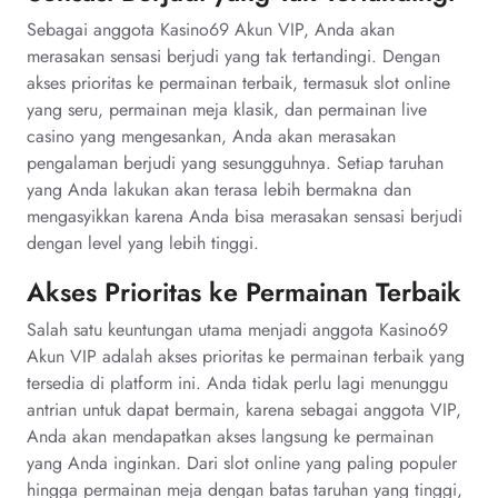
Sebagai anggota Kasino69 Akun VIP, Anda akan
merasakan sensasi berjudi yang tak tertandingi. Dengan
akses prioritas ke permainan terbaik, termasuk slot online
yang seru, permainan meja klasik, dan permainan live
casino yang mengesankan, Anda akan merasakan
pengalaman berjudi yang sesungguhnya. Setiap taruhan
yang Anda lakukan akan terasa lebih bermakna dan
mengasyikkan karena Anda bisa merasakan sensasi berjudi
dengan level yang lebih tinggi.
Akses Prioritas ke Permainan Terbaik
Salah satu keuntungan utama menjadi anggota Kasino69
Akun VIP adalah akses prioritas ke permainan terbaik yang
tersedia di platform ini. Anda tidak perlu lagi menunggu
antrian untuk dapat bermain, karena sebagai anggota VIP,
Anda akan mendapatkan akses langsung ke permainan
yang Anda inginkan. Dari slot online yang paling populer
hingga permainan meja dengan batas taruhan yang tinggi,