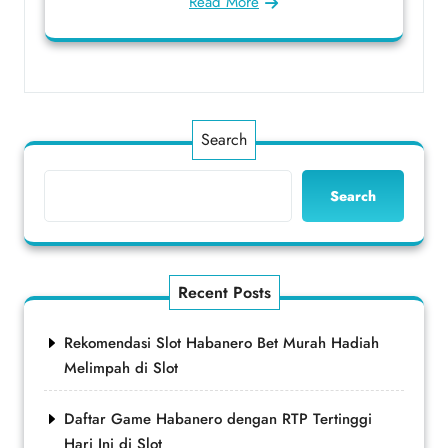
Read More
Search
Search
Recent Posts
Rekomendasi Slot Habanero Bet Murah Hadiah
Melimpah di Slot
Daftar Game Habanero dengan RTP Tertinggi
Hari Ini di Slot