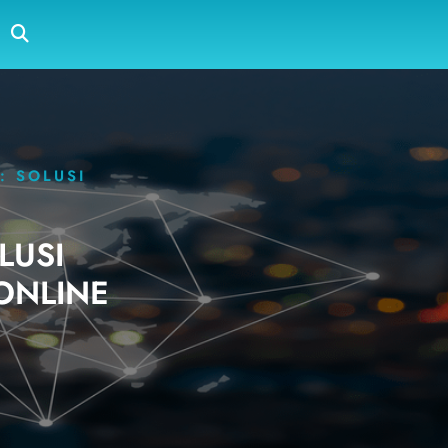
 SOLUSI
LUSI
ONLINE