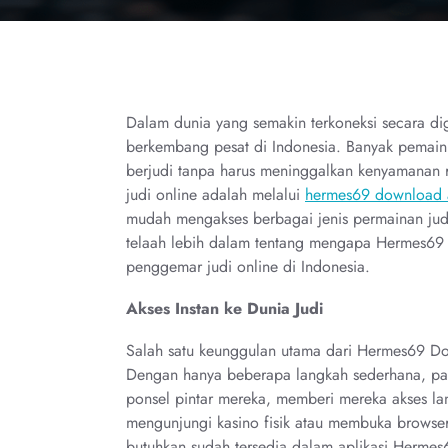
Dalam dunia yang semakin terkoneksi secara digi
berkembang pesat di Indonesia. Banyak pemain y
berjudi tanpa harus meninggalkan kenyamanan r
judi online adalah melalui
hermes69 download 
mudah mengakses berbagai jenis permainan judi 
telaah lebih dalam tentang mengapa Hermes69 
penggemar judi online di Indonesia.
Akses Instan ke Dunia Judi
Salah satu keunggulan utama dari Hermes69 Dow
Dengan hanya beberapa langkah sederhana, par
ponsel pintar mereka, memberi mereka akses lan
mengunjungi kasino fisik atau membuka browse
butuhkan sudah tersedia dalam aplikasi Hermes