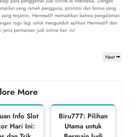
bagi para penggemar judi online di Indonesia. Dengan
, tampilan yang ramah pengguna, promosi dan bonus yang
ta yang terjamin, Hermes69 memastikan bahwa pengalaman
 jangan ragu lagi untuk mengunduh aplikasi Hermes69 dan
enis permainan judi online hari ini!
Next
Next
Post
lore More
uan Info Slot
Biru777: Pilihan
or Hari Ini:
Utama untuk
ps dan Trik
Bermain Judi