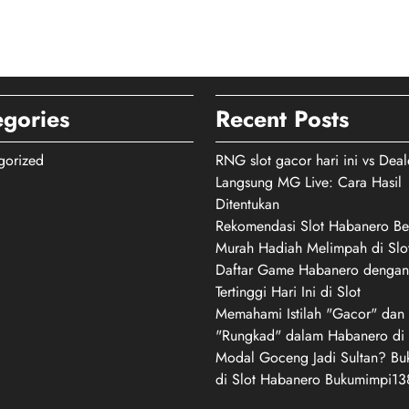
egories
Recent Posts
gorized
RNG slot gacor hari ini vs Deal
Langsung MG Live: Cara Hasil
Ditentukan
Rekomendasi Slot Habanero Be
Murah Hadiah Melimpah di Slo
Daftar Game Habanero dengan
Tertinggi Hari Ini di Slot
Memahami Istilah "Gacor" dan
"Rungkad" dalam Habanero di 
Modal Goceng Jadi Sultan? Buk
di Slot Habanero Bukumimpi13