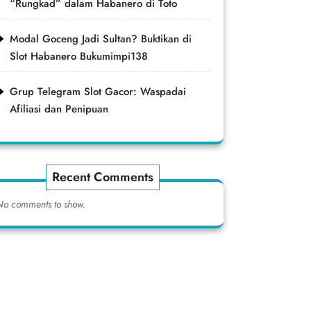
“Rungkad” dalam Habanero di Toto
Modal Goceng Jadi Sultan? Buktikan di
Slot Habanero Bukumimpi138
Grup Telegram Slot Gacor: Waspadai
Afiliasi dan Penipuan
Recent Comments
No comments to show.