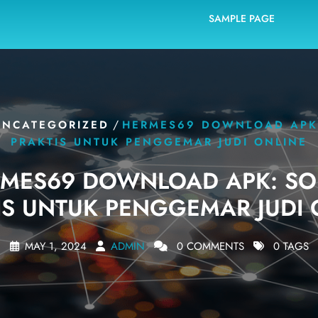
SAMPLE PAGE
/
UNCATEGORIZED
HERMES69 DOWNLOAD APK:
PRAKTIS UNTUK PENGGEMAR JUDI ONLINE
MES69 DOWNLOAD APK: SO
IS UNTUK PENGGEMAR JUDI 
MAY 1, 2024
ADMIN
0 COMMENTS
0 TAGS