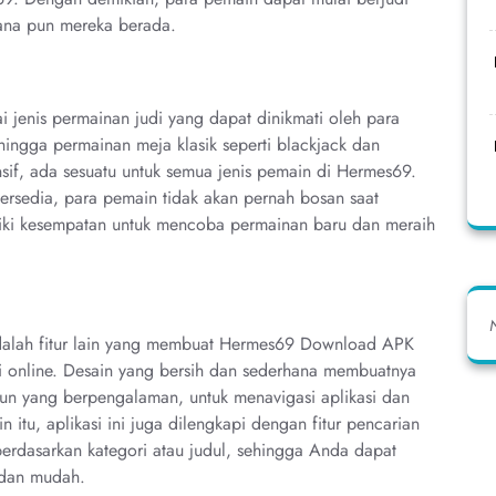
ana pun mereka berada.
enis permainan judi yang dapat dinikmati oleh para
hingga permainan meja klasik seperti blackjack dan
nsif, ada sesuatu untuk semua jenis pemain di Hermes69.
ersedia, para pemain tidak akan pernah bosan saat
iki kesempatan untuk mencoba permainan baru dan meraih
adalah fitur lain yang membuat Hermes69 Download APK
di online. Desain yang bersih dan sederhana membuatnya
n yang berpengalaman, untuk menavigasi aplikasi dan
itu, aplikasi ini juga dilengkapi dengan fitur pencarian
dasarkan kategori atau judul, sehingga Anda dapat
 dan mudah.