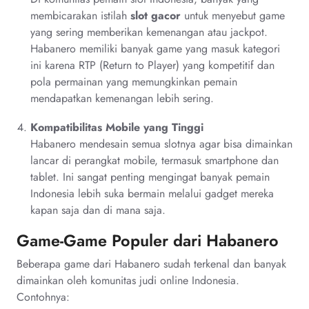
membicarakan istilah
slot gacor
untuk menyebut game
yang sering memberikan kemenangan atau jackpot.
Habanero memiliki banyak game yang masuk kategori
ini karena RTP (Return to Player) yang kompetitif dan
pola permainan yang memungkinkan pemain
mendapatkan kemenangan lebih sering.
Kompatibilitas Mobile yang Tinggi
Habanero mendesain semua slotnya agar bisa dimainkan
lancar di perangkat mobile, termasuk smartphone dan
tablet. Ini sangat penting mengingat banyak pemain
Indonesia lebih suka bermain melalui gadget mereka
kapan saja dan di mana saja.
Game-Game Populer dari Habanero
Beberapa game dari Habanero sudah terkenal dan banyak
dimainkan oleh komunitas judi online Indonesia.
Contohnya: