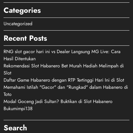
Categories
Uncategorized
Recent Posts
RNG slot gacor hari ini vs Dealer Langsung MG Live: Cara
Hasil Ditentukan
Rekomendasi Slot Habanero Bet Murah Hadiah Melimpah di
Slot
Daftar Game Habanero dengan RTP Tertinggi Hari Ini di Slot
Memahami Istilah "Gacor" dan "Rungkad" dalam Habanero di
Toto
Modal Goceng Jadi Sultan? Buktikan di Slot Habanero
Bukumimpi138
Search