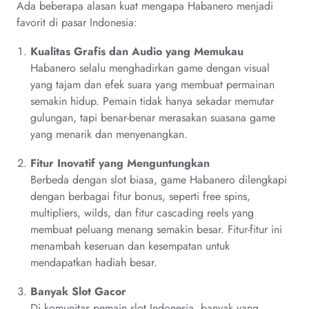
Ada beberapa alasan kuat mengapa Habanero menjadi
favorit di pasar Indonesia:
Kualitas Grafis dan Audio yang Memukau
Habanero selalu menghadirkan game dengan visual
yang tajam dan efek suara yang membuat permainan
semakin hidup. Pemain tidak hanya sekadar memutar
gulungan, tapi benar-benar merasakan suasana game
yang menarik dan menyenangkan.
Fitur Inovatif yang Menguntungkan
Berbeda dengan slot biasa, game Habanero dilengkapi
dengan berbagai fitur bonus, seperti free spins,
multipliers, wilds, dan fitur cascading reels yang
membuat peluang menang semakin besar. Fitur-fitur ini
menambah keseruan dan kesempatan untuk
mendapatkan hadiah besar.
Banyak Slot Gacor
Di komunitas pemain slot Indonesia, banyak yang