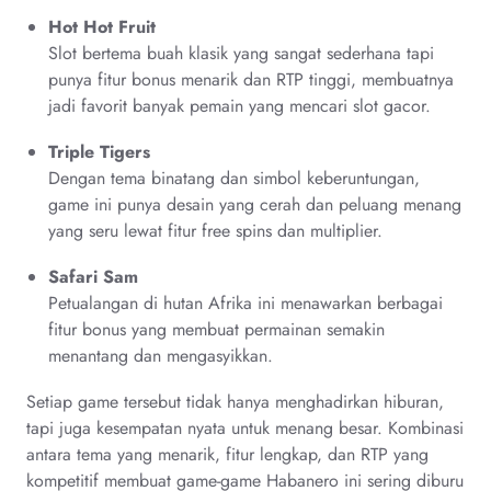
Hot Hot Fruit
Slot bertema buah klasik yang sangat sederhana tapi
punya fitur bonus menarik dan RTP tinggi, membuatnya
jadi favorit banyak pemain yang mencari slot gacor.
Triple Tigers
Dengan tema binatang dan simbol keberuntungan,
game ini punya desain yang cerah dan peluang menang
yang seru lewat fitur free spins dan multiplier.
Safari Sam
Petualangan di hutan Afrika ini menawarkan berbagai
fitur bonus yang membuat permainan semakin
menantang dan mengasyikkan.
Setiap game tersebut tidak hanya menghadirkan hiburan,
tapi juga kesempatan nyata untuk menang besar. Kombinasi
antara tema yang menarik, fitur lengkap, dan RTP yang
kompetitif membuat game-game Habanero ini sering diburu