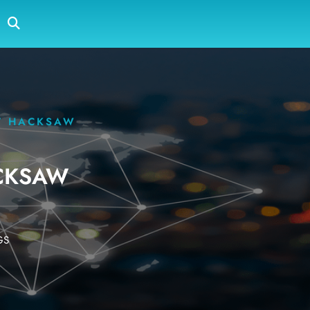
OT HACKSAW
ACKSAW
GS