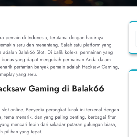
ara pemain di Indonesia, terutama dengan hadirnya
semakin seru dan menantang. Salah satu platform yang
 adalah Balak66 Slot. Di balik koleksi permainan yang
tur bonus yang dapat mengubah permainan Anda dalam
menarik perhatian banyak pemain adalah Hacksaw Gaming,
ameplay yang seru.
acksaw Gaming di Balak66
lot online. Penyedia perangkat lunak ini terkenal dengan
a, tema menarik, dan yang paling penting, berbagai fitur
ang mencari lebih dari sekadar putaran gulungan biasa,
h pilihan yang tepat.