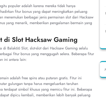
itu populer adalah karena mereka tidak hanya
hadirkan fitur bonus yang dapat meningkatkan peluang
n menemukan berbagai jenis permainan slot dari Hacksaw
nus yang menarik, memberikan pengalaman bermain yang
t di Slot Hacksaw Gaming
a di Balak66 Slot, slot-slot dari Hacksaw Gaming selalu
erbagai fitur bonus yang menggugah selera. Beberapa fitur
 ini antara lain:
main adalah free spins atau putaran gratis. Fitur ini
tar gulungan tanpa harus mengeluarkan taruhan
a terdapat simbol khusus yang memicu fitur ini. Beberapa
dapat dipicu kembali, memberikan lebih banyak peluang