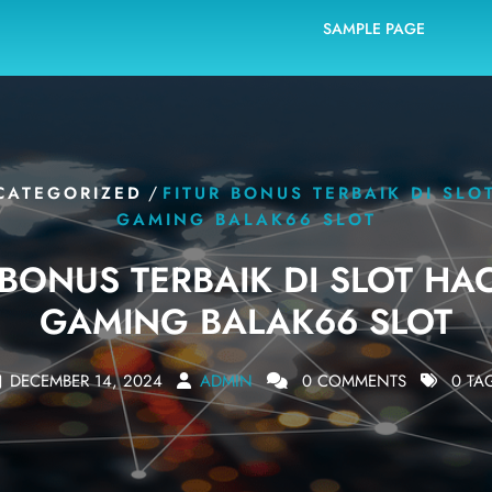
SAMPLE PAGE
/
CATEGORIZED
FITUR BONUS TERBAIK DI SL
GAMING BALAK66 SLOT
 BONUS TERBAIK DI SLOT H
GAMING BALAK66 SLOT
DECEMBER 14, 2024
ADMIN
0 COMMENTS
0 TA