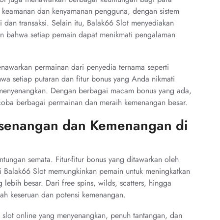
an keamanan dan kenyamanan pengguna, dengan sistem
i dan transaksi. Selain itu, Balak66 Slot menyediakan
an bahwa setiap pemain dapat menikmati pengalaman
nawarkan permainan dari penyedia ternama seperti
a setiap putaran dan fitur bonus yang Anda nikmati
n menyenangkan. Dengan berbagai macam bonus yang ada,
ncoba berbagai permainan dan meraih kemenangan besar.
esenangan dan Kemenangan di
ntungan semata. Fitur-fitur bonus yang ditawarkan oleh
i Balak66 Slot memungkinkan pemain untuk meningkatkan
ih besar. Dari free spins, wilds, scatters, hingga
mbah keseruan dan potensi kemenangan.
n slot online yang menyenangkan, penuh tantangan, dan