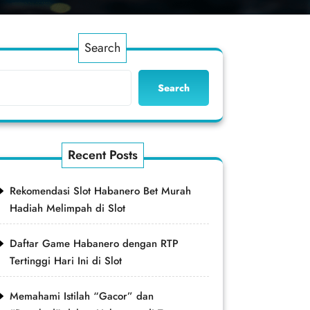
Search
Search
Recent Posts
Rekomendasi Slot Habanero Bet Murah
Hadiah Melimpah di Slot
Daftar Game Habanero dengan RTP
Tertinggi Hari Ini di Slot
Memahami Istilah “Gacor” dan