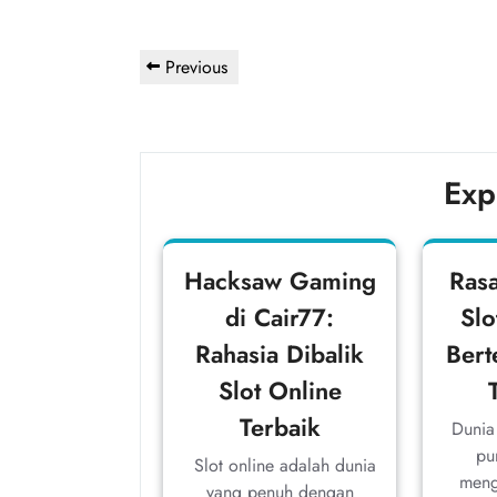
Post
Previous
Previous
navigation
Post
Exp
Hacksaw Gaming
Ras
di Cair77:
Slo
Rahasia Dibalik
Bert
Slot Online
Terbaik
Dunia 
pu
Slot online adalah dunia
meng
yang penuh dengan