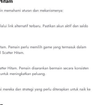
Hitam
main memahami aturan dan mekanismenya:
ui link alternatif terbaru. Pastikan akun aktif dan saldo
Hitam. Pemain perlu memilih game yang termasuk dalam
 Scatter Hitam.
tter Hitam. Pemain disarankan bermain secara konsisten
 untuk meningkatkan peluang.
mereka dan strategi yang perlu diterapkan untuk naik ke