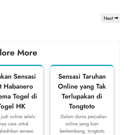
Next
Next
Post
lore More
akan Sensasi
Sensasi Taruhan
t Habanero
Online yang Tak
ema Togel di
Terlupakan di
Togel HK
Tongtoto
judi online selalu
Dalam dunia perjudian
nya cara untuk
online yang kian
hadirkan sensasi
berkembang, tongtoto