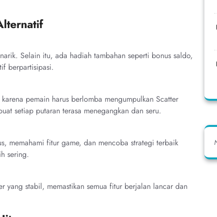
lternatif
arik. Selain itu, ada hadiah tambahan seperti bonus saldo,
f berpartisipasi.
f karena pemain harus berlomba mengumpulkan Scatter
at setiap putaran terasa menegangkan dan seru.
us, memahami fitur game, dan mencoba strategi terbaik
h sering.
er yang stabil, memastikan semua fitur berjalan lancar dan