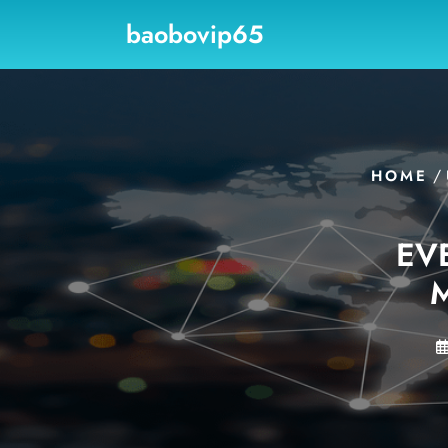
Skip
baobovip65
to
content
/
HOME
EV