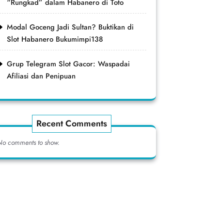
“Rungkad” dalam Habanero di Toto
Modal Goceng Jadi Sultan? Buktikan di
Slot Habanero Bukumimpi138
Grup Telegram Slot Gacor: Waspadai
Afiliasi dan Penipuan
Recent Comments
No comments to show.