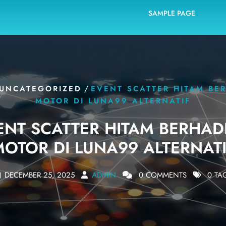
SAMPLE PAGE
/
UNCATEGORIZED
EVENT SCATTER HITAM BE
MOTOR DI LUNA99 ALTERNATIF
ENT SCATTER HITAM BERHAD
MOTOR DI LUNA99 ALTERNATI
DECEMBER 25, 2025
ADMIN
0 COMMENTS
0 TA