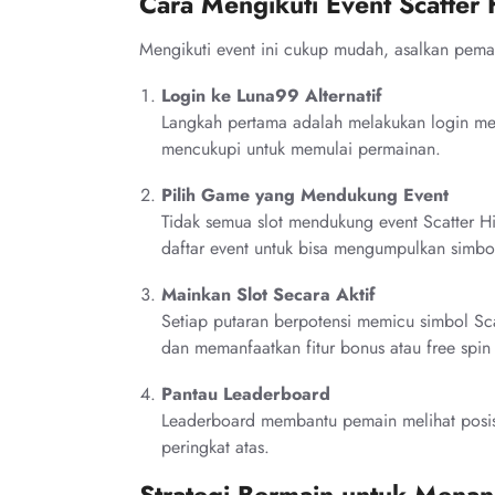
Cara Mengikuti Event Scatter 
Mengikuti event ini cukup mudah, asalkan pe
Login ke Luna99 Alternatif
Langkah pertama adalah melakukan login melal
mencukupi untuk memulai permainan.
Pilih Game yang Mendukung Event
Tidak semua slot mendukung event Scatter 
daftar event untuk bisa mengumpulkan simbol
Mainkan Slot Secara Aktif
Setiap putaran berpotensi memicu simbol Sca
dan memanfaatkan fitur bonus atau free spin
Pantau Leaderboard
Leaderboard membantu pemain melihat posisi 
peringkat atas.