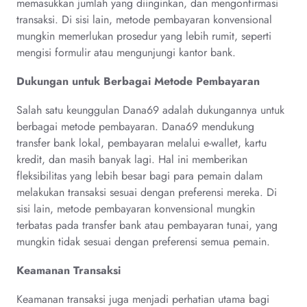
memasukkan jumlah yang diinginkan, dan mengonfirmasi
transaksi. Di sisi lain, metode pembayaran konvensional
mungkin memerlukan prosedur yang lebih rumit, seperti
mengisi formulir atau mengunjungi kantor bank.
Dukungan untuk Berbagai Metode Pembayaran
Salah satu keunggulan Dana69 adalah dukungannya untuk
berbagai metode pembayaran. Dana69 mendukung
transfer bank lokal, pembayaran melalui e-wallet, kartu
kredit, dan masih banyak lagi. Hal ini memberikan
fleksibilitas yang lebih besar bagi para pemain dalam
melakukan transaksi sesuai dengan preferensi mereka. Di
sisi lain, metode pembayaran konvensional mungkin
terbatas pada transfer bank atau pembayaran tunai, yang
mungkin tidak sesuai dengan preferensi semua pemain.
Keamanan Transaksi
Keamanan transaksi juga menjadi perhatian utama bagi