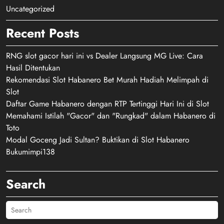
Uncategorized
Recent Posts
RNG slot gacor hari ini vs Dealer Langsung MG Live: Cara
Hasil Ditentukan
Rekomendasi Slot Habanero Bet Murah Hadiah Melimpah di
Slot
Daftar Game Habanero dengan RTP Tertinggi Hari Ini di Slot
Memahami Istilah "Gacor" dan "Rungkad" dalam Habanero di
Toto
Modal Goceng Jadi Sultan? Buktikan di Slot Habanero
Bukumimpi138
Search