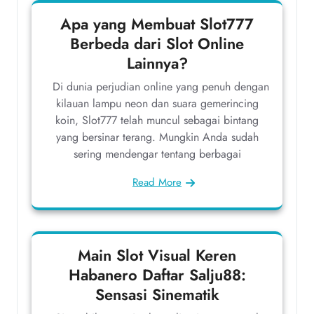
Apa yang Membuat Slot777
Berbeda dari Slot Online
Lainnya?
Di dunia perjudian online yang penuh dengan
kilauan lampu neon dan suara gemerincing
koin, Slot777 telah muncul sebagai bintang
yang bersinar terang. Mungkin Anda sudah
sering mendengar tentang berbagai
Read More
Main Slot Visual Keren
Habanero Daftar Salju88:
Sensasi Sinematik