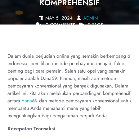
KOMPREHENSIF
MAY 5, 2024
ADMIN
0 COMMENTS
0 TAGS
Dalam dunia perjudian online yang semakin berkembang di
Indonesia, pemilihan metode pembayaran menjadi faktor
penting bagi para pemain. Salah satu opsi yang semakin
populer adalah Dana69. Namun, masih ada metode
pembayaran konvensional yang banyak digunakan. Dalam
artikel ini, kita akan melakukan perbandingan komprehensif
antara
dana69
dan metode pembayaran konvensional untuk
membantu Anda memahami mana yang lebih
menguntungkan bagi pengalaman berjudi Anda.
Kecepatan Transaksi