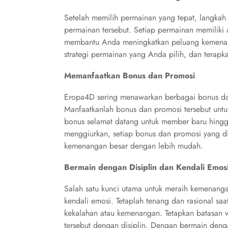
Setelah memilih permainan yang tepat, langkah
permainan tersebut. Setiap permainan memiliki 
membantu Anda meningkatkan peluang kemenan
strategi permainan yang Anda pilih, dan terap
Memanfaatkan Bonus dan Promosi
Eropa4D sering menawarkan berbagai bonus d
Manfaatkanlah bonus dan promosi tersebut unt
bonus selamat datang untuk member baru hing
menggiurkan, setiap bonus dan promosi yang 
kemenangan besar dengan lebih mudah.
Bermain dengan Disiplin dan Kendali Emos
Salah satu kunci utama untuk meraih kemenang
kendali emosi. Tetaplah tenang dan rasional sa
kekalahan atau kemenangan. Tetapkan batasan w
tersebut dengan disiplin. Dengan bermain deng