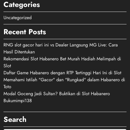
Categories
Uncategorized
Recent Posts
RNG slot gacor hari ini vs Dealer Langsung MG Live: Cara
Hasil Ditentukan
Rekomendasi Slot Habanero Bet Murah Hadiah Melimpah di
Slot
Daftar Game Habanero dengan RTP Tertinggi Hari Ini di Slot
Memahami Istilah "Gacor" dan "Rungkad" dalam Habanero di
Toto
Modal Goceng Jadi Sultan? Buktikan di Slot Habanero
Bukumimpi138
Search