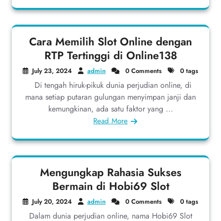
Cara Memilih Slot Online dengan
RTP Tertinggi di Online138
July 23, 2024
admin
0 Comments
0 tags
Di tengah hiruk-pikuk dunia perjudian online, di
mana setiap putaran gulungan menyimpan janji dan
kemungkinan, ada satu faktor yang ...
Read More
Mengungkap Rahasia Sukses
Bermain di Hobi69 Slot
July 20, 2024
admin
0 Comments
0 tags
Dalam dunia perjudian online, nama Hobi69 Slot