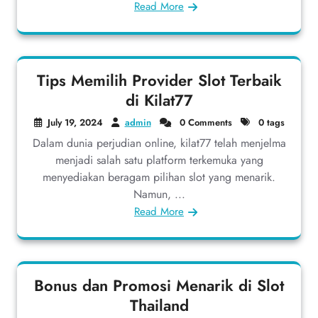
Read More
Tips Memilih Provider Slot Terbaik
di Kilat77
July 19, 2024
admin
0 Comments
0 tags
Dalam dunia perjudian online, kilat77 telah menjelma
menjadi salah satu platform terkemuka yang
menyediakan beragam pilihan slot yang menarik.
Namun, ...
Read More
Bonus dan Promosi Menarik di Slot
Thailand