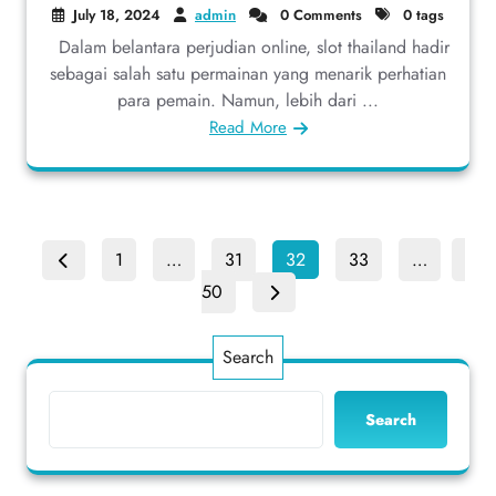
July 18, 2024
admin
0 Comments
0 tags
Dalam belantara perjudian online, slot thailand hadir
sebagai salah satu permainan yang menarik perhatian
para pemain. Namun, lebih dari ...
Read More
Posts
Page
Page
Page
Pag
Page
1
…
31
32
33
…
pagination
50
Search
Search